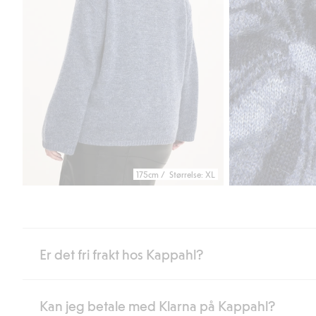
175cm / Størrelse: XL
Er det fri frakt hos Kappahl?
Kan jeg betale med Klarna på Kappahl?
Som medlem i Kappahl Club har du alltid gratis frakt til butikk,