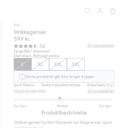
Xlnt
Strikkegenser
599 kr.
Gjennomsnittskarakter:
25
anmeldelser
4.2
Farge:
Blå / blomstret
Størrelse:
L
Utsolgt online
L
XL
2XL
3XL
Dette produktet går ikke lenger å kjøpe
Vipps & Klarna
Gratis fraktalternativer
Enkel betaling med Vipps & 
Opplevd størrelse
25
anmeldelser
2.894736842105263
For liten
Perfekt
For stor
av
Basert
Produktbeskrivelse
5
på
Strikket genser fra Xlnt. Genseren har lange ermer og en
19
romslig passform.