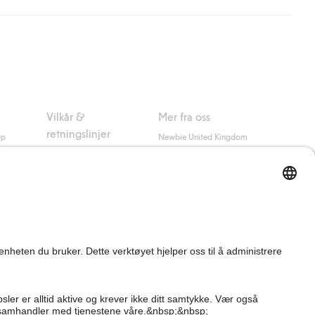
nsett hvor mye du handler for.
er om Klarnas betalingsvilkår
(ekstern lenke).
Vilkår &
Mer fra oss
retningslinjer
up
Newbie United Kingdom
Kjøpsvilkår
Newbie Global
Personvernerklæring
Affiliate
Informasjonskapsler
Vilkår #YesKappahl
#YesNewbie