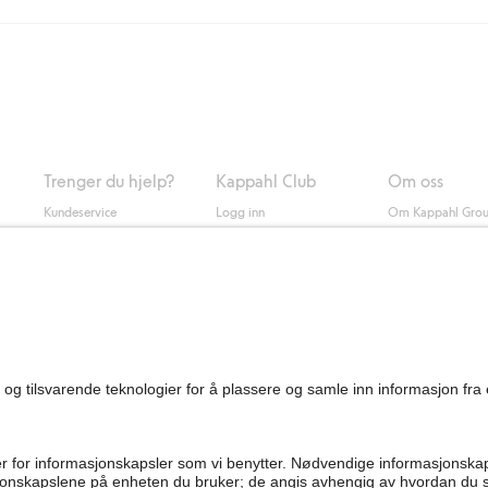
ring med Helthjem koster 49 NOK og 99 NOK for hjemlevering med Bring ua
og andre betalingsmåter.
 du klikker på "Fullfør kjøp" godkjenner du Kappahls generelle vilkår.
Les m
Trenger du hjelp?
Kappahl Club
Om oss
Kundeservice
Logg inn
Om Kappahl Gro
0
Vanlige spørsmål
Kappahl Club
Bærekraft
Bestilling
Medlemsvilkår
Jobbe hos oss
Kontakt oss
Presse
Finn butikk
Tilgjengelighet
Personal shopping
Sjekk saldo på
gavekortet
Angre kjøpet ditt