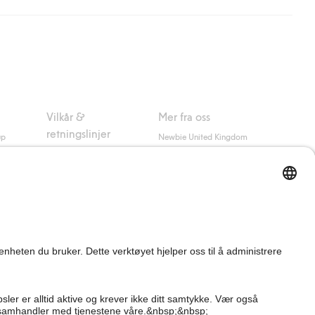
nsett hvor mye du handler for.
er om Klarnas betalingsvilkår
(ekstern lenke).
Vilkår &
Mer fra oss
retningslinjer
up
Newbie United Kingdom
Kjøpsvilkår
Newbie Global
Personvernerklæring
Affiliate
Informasjonskapsler
Vilkår #YesKappahl
#YesNewbie