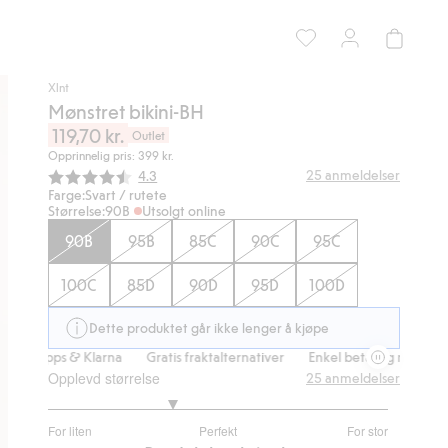
Xlnt
Mønstret bikini-BH
119,70 kr.
Outlet
Opprinnelig pris: 399 kr.
Gjennomsnittskarakter:
25
anmeldelser
4.3
Farge:
Svart / rutete
Størrelse:
90B
Utsolgt online
90B
95B
85C
90C
95C
100C
85D
90D
95D
100D
Dette produktet går ikke lenger å kjøpe
Vipps & Klarna
Gratis fraktalternativer
Enkel betaling med Vipps & 
Opplevd størrelse
25
anmeldelser
2.454545454545455
For liten
Perfekt
For stor
av
Basert