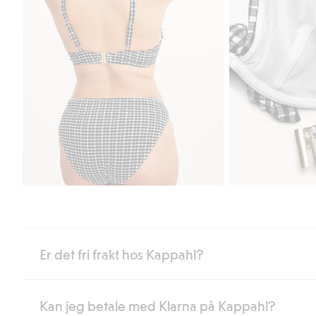
Er det fri frakt hos Kappahl?
Kan jeg betale med Klarna på Kappahl?
Som medlem i Kappahl Club har du alltid gratis frakt til butikk,