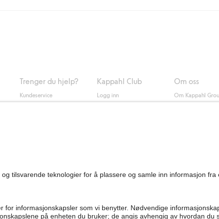
ring med Helthjem koster 49 NOK og 99 NOK for hjemlevering med Bring ua
og andre betalingsmåter.
 du klikker på "Fullfør kjøp" godkjenner du Kappahls generelle vilkår.
Les m
Trenger du hjelp?
Kappahl Club
Om oss
Kundeservice
Logg inn
Om Kappahl Gro
0
Vanlige spørsmål
Kappahl Club
Bærekraft
Bestilling
Medlemsvilkår
Jobbe hos oss
Kontakt oss
Presse
Finn butikk
Tilgjengelighet
Personal shopping
Sjekk saldo på
gavekortet
Angre kjøpet ditt