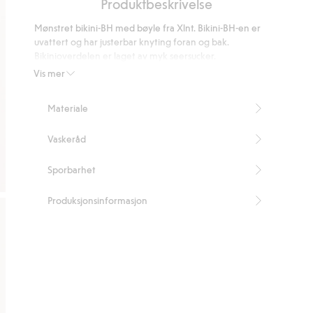
Produktbeskrivelse
5
på
Mønstret bikini-BH med bøyle fra Xlnt. Bikini-BH-en er
22
uvattert og har justerbar knyting foran og bak.
stemmer
Bikinioverdelen er laget av myk seersucker.
Bøyle
Vis mer
Uten vattering
Justerbare skulderstropper
Materiale
Inneholder 50 % resirkulert polyamid.
Artikkelnummer
:
426635
Vaskeråd
Blended Recycled Polyamide
Sporbarhet
Produksjonsinformasjon