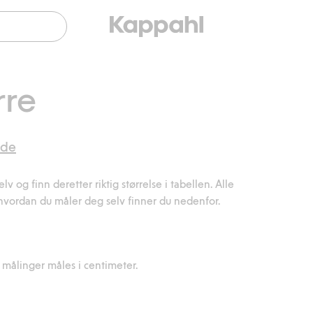
rre
gde
v og finn deretter riktig størrelse i tabellen. Alle
hvordan du måler deg selv finner du nedenfor.
 målinger måles i centimeter.