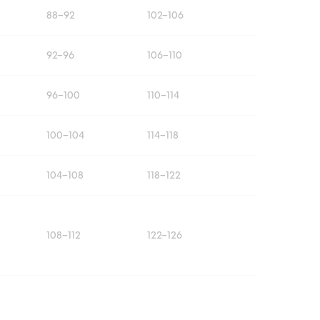
88–92
102–106
92–96
106–110
96–100
110–114
100–104
114–118
104–108
118–122
108–112
122–126