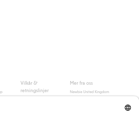
Vilkår &
Mer fra oss
retningslinjer
up
Newbie United Kingdom
Kjøpsvilkår
Newbie Global
Personvernerklæring
Affiliate
Informasjonskapsler
Vilkår #YesKappahl
#YesNewbie