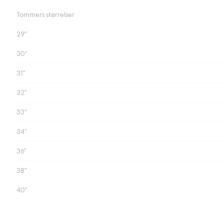
Tommers størrelser
29"
30"
31"
32"
33"
34"
36"
38"
40"