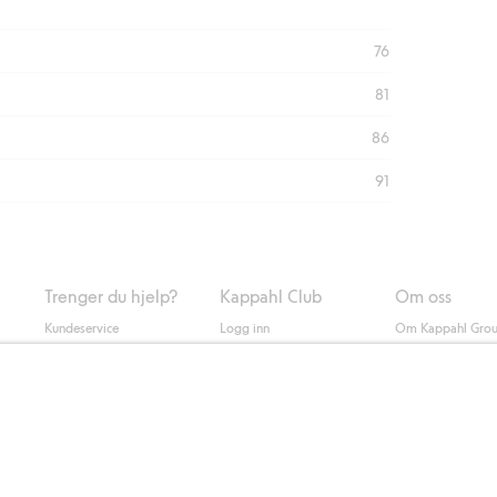
76
81
86
91
Trenger du hjelp?
Kappahl Club
Om oss
Kundeservice
Logg inn
Om Kappahl Gro
0
Vanlige spørsmål
Kappahl Club
Bærekraft
Bestilling
Medlemsvilkår
Jobbe hos oss
Kontakt oss
Presse
Finn butikk
Tilgjengelighet
Personal shopping
Sjekk saldo på