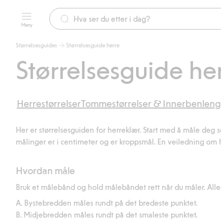
Meny
Størrelsesguides
Størrelsesguide herre
Størrelsesguide he
Herrestørrelser
Tommestørrelser & Innerbenlen
Her er størrelsesguiden for herreklær. Start med å måle deg sel
målinger er i centimeter og er kroppsmål. En veiledning om 
Hvordan måle
Bruk et målebånd og hold målebåndet rett når du måler. Alle
A. Bystebredden måles rundt på det bredeste punktet.
B. Midjebredden måles rundt på det smaleste punktet.