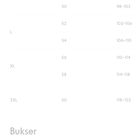
50
98–102
52
102–106
L
54
106–110
56
110–114
XL
58
114–118
2XL
60
118–122
Bukser