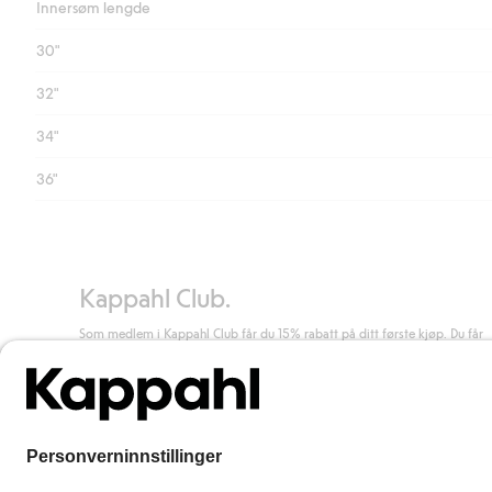
Innersøm lengde
30"
32"
34"
36"
Kappahl Club.
Som medlem i Kappahl Club får du 15% rabatt på ditt første kjøp. Du får
unike medlemstilbud, alltid fri frakt (til utleveringssted) ved kjøp over 50
kr, og du samler poeng på alle dine kjøp og aktiviteter.
Bli medlem