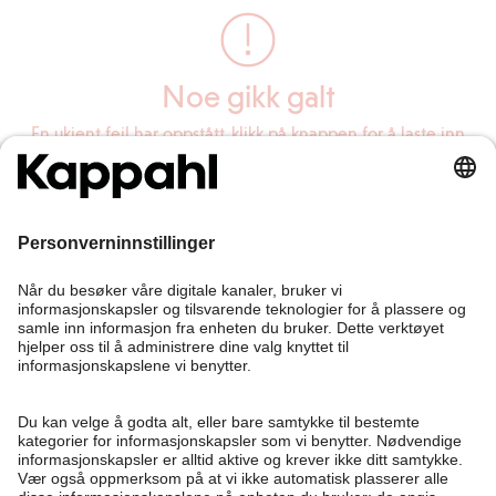
Noe gikk galt
En ukjent feil har oppstått, klikk på knappen for å laste inn
siden på nytt.
Last inn siden på nytt