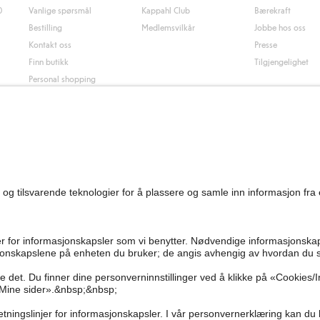
0
Vanlige spørsmål
Kappahl Club
Bærekraft
Bestilling
Medlemsvilkår
Jobbe hos oss
Kontakt oss
Presse
Finn butikk
Tilgjengelighet
Personal shopping
Sjekk saldo på
gavekortet
Angre kjøpet ditt