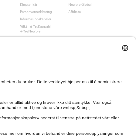
Kjøpsvilkår
Newbie Global
Personvernerklæring
Affiliate
Informasjonskapsler
Vilkår #YesKappahl
#YesNewbie