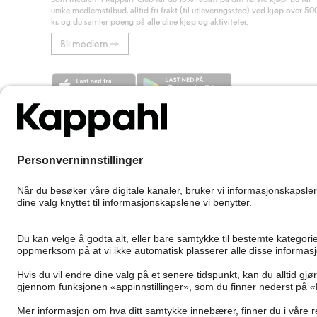
unike medlemstilbud, alltid fri frakt (til utleveringssted) ved kjøp over 50
kr, og du samler poeng på alle dine kjøp og aktiviteter.
Bli medlem
Norway
Bytt sted
Cookies