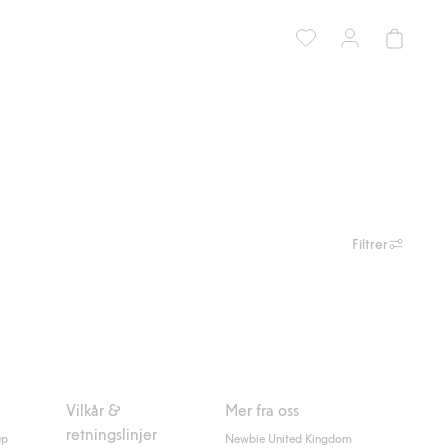
Filtrer
Vilkår &
Mer fra oss
retningslinjer
up
Newbie United Kingdom