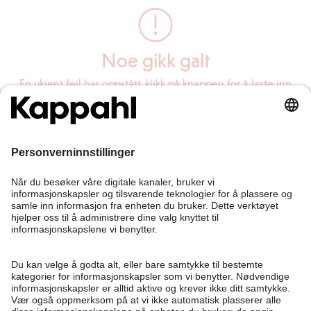
Noe gikk galt
En ukjent feil har oppstått, klikk på knappen for å laste inn
siden på nytt.
Last inn siden på nytt