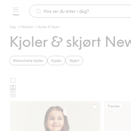
Meny
Salg
Newbie
Kjoler & skjørt
Kjoler & skjørt Ne
Blomstrete kjoler
Kjoler
Skjørt
Store
Velg
bilder
Normale
oppsett
bilder
Små
for
bilder
Populær
produktkort
Liten blomstret kjol