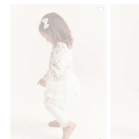
Leggings med tyllskjø