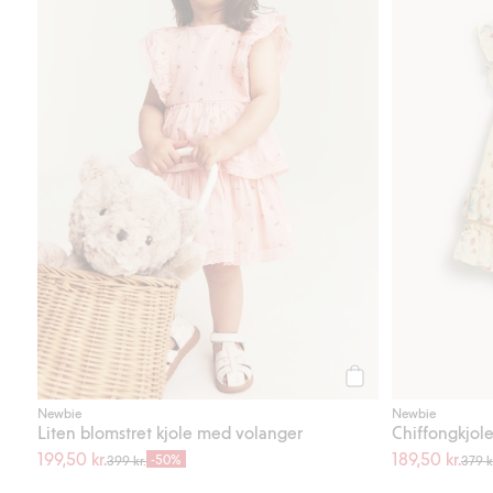
Legg til
Newbie
Newbie
Liten blomstret kjole med volanger
Chiffongkjol
199,50 kr.
189,50 kr.
-50%
399 kr.
379 k