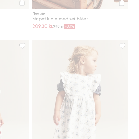
Legg til
Legg til
Newbie
Stripet kjole med seilbåter
209,30 kr.
-30%
299 kr.
oriter
Vevd blomstret kjole, Legg til i favoriter
Blomstrete