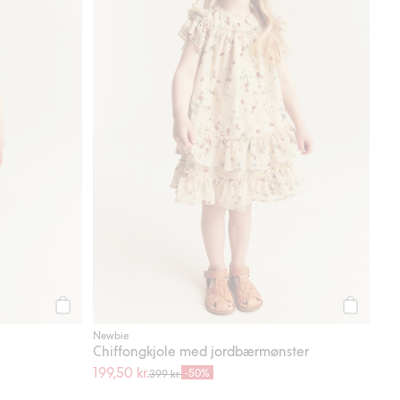
Legg til
Legg til
Newbie
Chiffongkjole med jordbærmønster
199,50 kr.
-50%
399 kr.