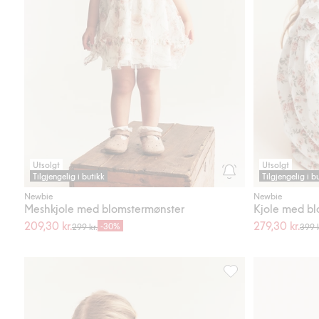
Utsolgt
Utsolgt
Tilgjengelig i butikk
Tilgjengelig i b
Newbie
Newbie
Meshkjole med blomstermønster
Kjole med bl
209,30 kr.
279,30 kr.
-30%
299 kr.
399 k
Blomstret kjole med 