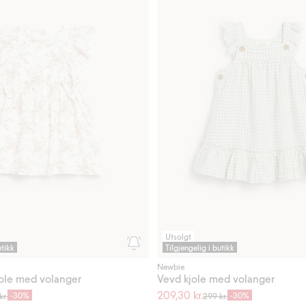
Utsolgt
utikk
Tilgjengelig i butikk
Newbie
jole med volanger
Vevd kjole med volanger
209,30 kr.
-30%
-30%
kr.
299 kr.