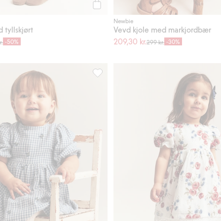
Legg til
Newbie
tyllskjørt
Vevd kjole med markjordbær
209,30 kr.
-50%
-30%
r.
299 kr.
ing, Legg til i favoriter
Rutete kjole med blåbær, Legg til i fav