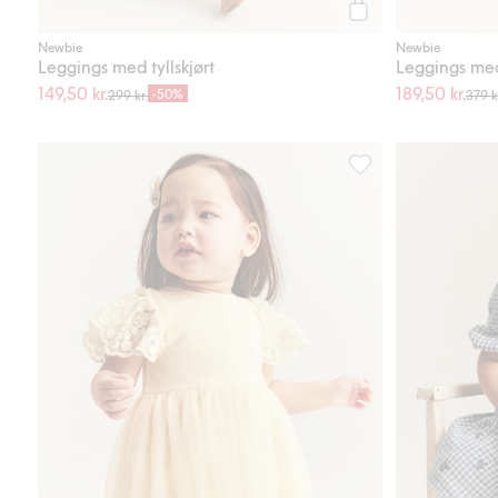
Legg til
Newbie
Newbie
Leggings med tyllskjørt
Leggings med 
149,50 kr.
189,50 kr.
-50%
299 kr.
379 k
Meshkjole med broder