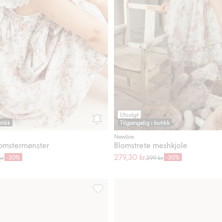
Utsolgt
utikk
Tilgjengelig i butikk
Newbie
omstermønster
Blomstrete meshkjole
279,30 kr.
-30%
-30%
r.
399 kr.
puffermer, Legg til i favoriter
Blomstrete kjole med volanger, Legg til