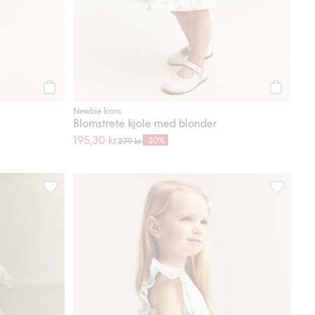
Legg til
Legg til
Newbie Icons
Blomstrete kjole med blonder
195,30 kr.
-30%
279 kr.
favoriter
Blomstrete meshkjole, Legg til i favoriter
Liten blom