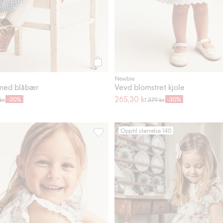
Legg til
Newbie
 med blåbær
Vevd blomstret kjole
265,30 kr.
-30%
-30%
kr.
379 kr.
Opptil størrelse 140
termønster, Legg til i favoriter
Kjole med blomstermønster, Legg til i 