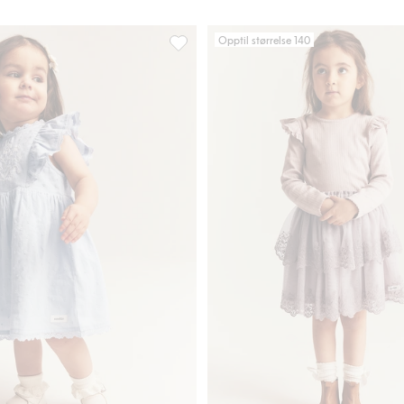
Opptil størrelse 140
nger, Legg til i favoriter
Kjole med blomstrete brodering, Legg ti