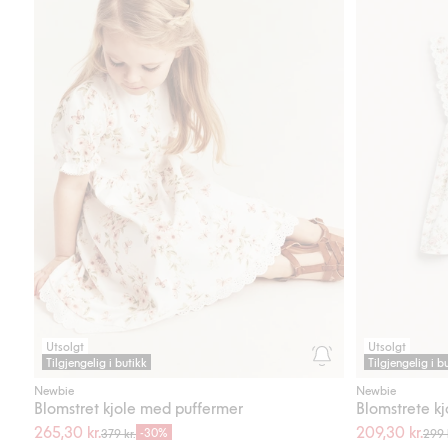
Utsolgt
Utsolgt
Tilgjengelig i butikk
Tilgjengelig i b
Newbie
Newbie
Blomstret kjole med puffermer
Blomstrete k
265,30 kr.
209,30 kr.
-30%
379 kr.
299 