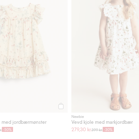
Legg til
Newbie
e med jordbærmønster
Vevd kjole med markjordbær
279,30 kr.
-50%
-30%
r.
399 kr.