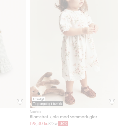
Utsolgt
Tilgjengelig i butikk
Newbie
Blomstret kjole med sommerfugler
195,30 kr.
-30%
279 kr.