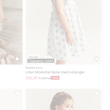
Utsolgt
Tilgjengelig i butikk
Newbie Icons
Liten blomstret kjole med volanger
265,30 kr.
-30%
379 kr.
 i favoriter
Vevd kjole med volanger, Legg til i favoriter
Blomstret