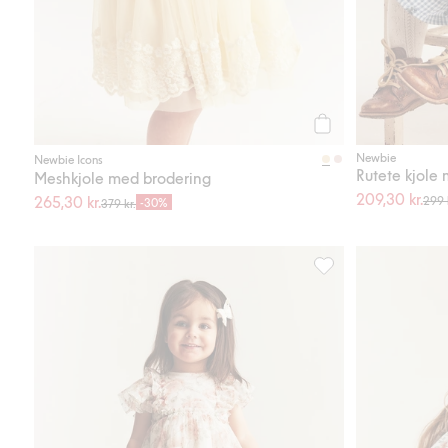
Legg til
Newbie
Newbie Icons
Rutete kjole
Meshkjole med brodering
209,30 kr.
265,30 kr.
299 
-30%
379 kr.
Meshkjole med bloms