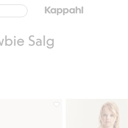
wbie Salg
e med volanger, Legg til i favoriter
Chiffongkjole med jordbærmønster, Legg