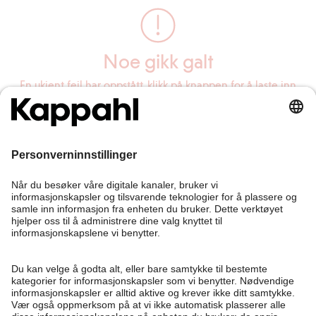
Noe gikk galt
En ukjent feil har oppstått, klikk på knappen for å laste inn
siden på nytt.
Last inn siden på nytt