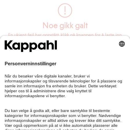
Noe gikk galt
En ukjent feil har oppstått, klikk på knappen for å laste inn
siden på nytt.
Last inn siden på nytt