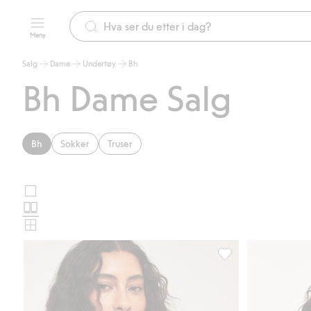
Meny
Salg
Dame
Undertøy
Bh
Bh Dame Salg
Bh
Sokker
Truser
Store
Velg
bilder
Normale
oppsett
bilder
Små
for
bilder
produktkort
Sømløs BH, Legg til i