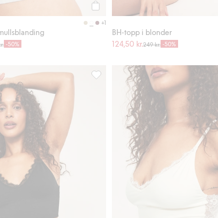
Legg til
+1
mullsblanding
BH-topp i blonder
124,50 kr.
-50%
-50%
r.
249 kr.
ønster, Legg til i favoriter
Bøyleløs BH, Legg til i favoriter