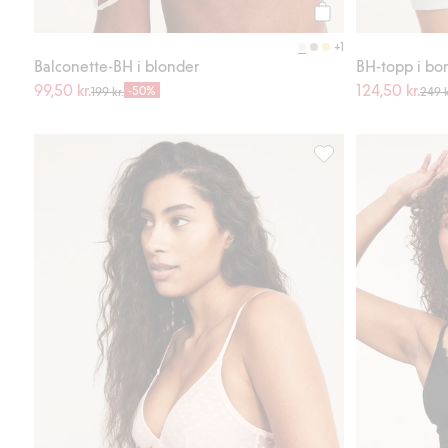
Legg til
+1
Balconette-BH i blonder
BH-topp i bo
99,50 kr.
124,50 kr.
-50%
199 kr.
249 k
Bralette med hjertem