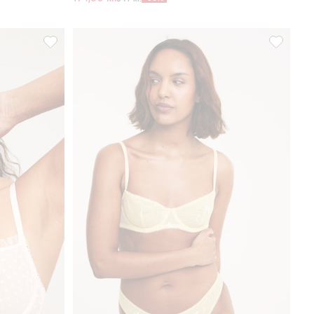
iter
BH med hjertemønster, Legg til i favoriter
Bøyle-BH i