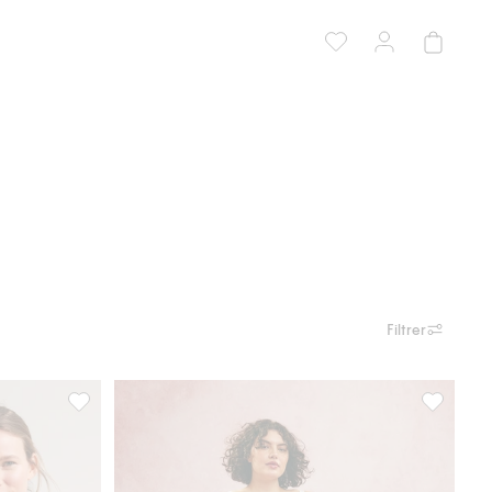
Filtrer
 i favoriter
Sømløs trenings-BH, Legg til i favoriter
BH med bø