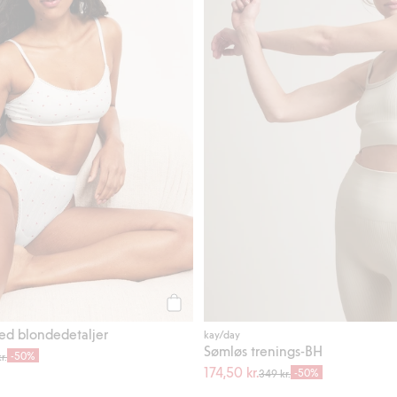
Legg til
d blondedetaljer
kay/day
Sømløs trenings-BH
-50%
r.
174,50 kr.
-50%
349 kr.