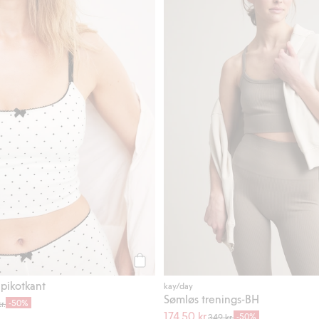
Legg til
 pikotkant
kay/day
Sømløs trenings-BH
-50%
r.
174,50 kr.
-50%
349 kr.