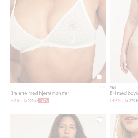
Legg til
Xlnt
Bralette med hjertemønster
BH med bøyle
99,50 kr.
189,50 kr.
-50%
199 kr.
379 k
Bralette med blonder