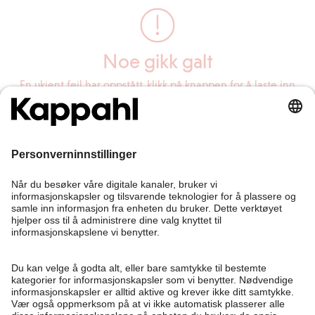
Noe gikk galt
En ukjent feil har oppstått, klikk på knappen for å laste inn
siden på nytt.
Last inn siden på nytt