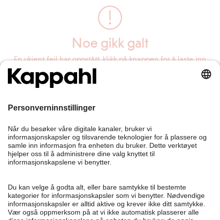
Noe gikk galt
En ukjent feil har oppstått, klikk på knappen for å laste inn
siden på nytt.
Last inn siden på nytt