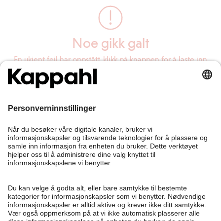
Noe gikk galt
En ukjent feil har oppstått, klikk på knappen for å laste inn
siden på nytt.
Last inn siden på nytt