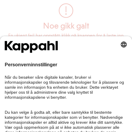
Noe gikk galt
En ukjent feil har oppstått, klikk på knappen for å laste inn
siden på nytt.
Last inn siden på nytt