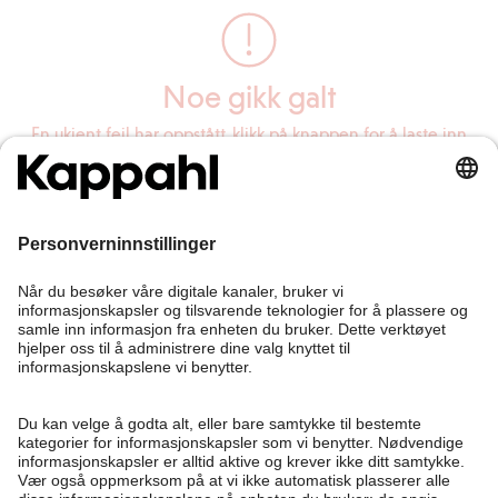
Noe gikk galt
En ukjent feil har oppstått, klikk på knappen for å laste inn
siden på nytt.
Last inn siden på nytt