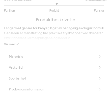
3.1
For liten
Perfekt
For stor
av
Basert
5
Produktbeskrivelse
på
40
Langermet genser for babyer, laget av behagelig økologisk bomull.
stemmer
Genseren er mønstret og har praktiske trykknapper ved skulderen.
Myk ribbekant i ermeåpningene og nederst.
Kan matches med barn.
Vis mer
Inneholder 95 % økologisk bomull.
Artikkelnummer
:
824060
Materiale
Organic cotton – GOTS
Vaskeråd
Sporbarhet
Produksjonsinformasjon