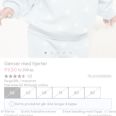
Genser med hjerter
99,50 kr.
199 kr.
Gjennomsnittskarakter:
46
anmeldelser
4.9
Farge:
Blå / mønstret
Størrelse:
56
Utsolgt online
56
62
68
74
80
86
Dette produktet går ikke lenger å kjøpe
 Klarna
Gratis fraktalternativer
Enkel betaling med Vipps & Klarna
Opplevd størrelse
46
anmeldelser