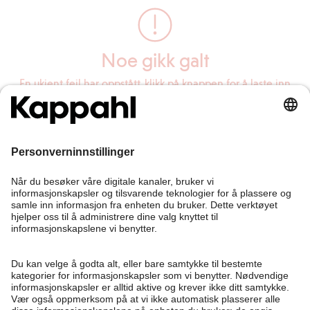
Noe gikk galt
En ukjent feil har oppstått, klikk på knappen for å laste inn
siden på nytt.
Last inn siden på nytt