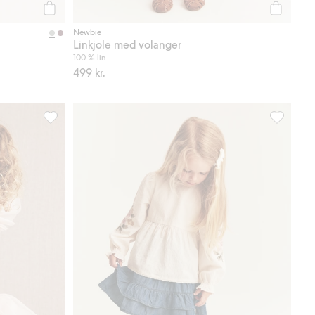
Legg til
Legg til
Newbie
Linkjole med volanger
100 % lin
499 kr.
er
Ballerinadrakt med volang, Legg til i favoriter
Denimskjø