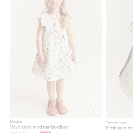
Legg til
Newbie
Newbie Icons
Vevd kjole med markjordbær
Meshkjole m