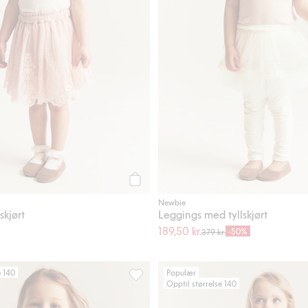
Legg til
Newbie
skjørt
Leggings med tyllskjørt
189,50 kr.
-50%
379 kr.
e 140
Populær
Opptil størrelse 140
ordbær, Legg til i favoriter
Meshkjole med brodering, Legg til i fa