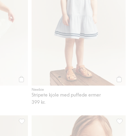
Legg til
Legg til
Newbie
Stripete kjole med puffede ermer
399 kr.
voriter
Chiffongkjole med jordbærmønster, Legg til i favoriter
Kjole med