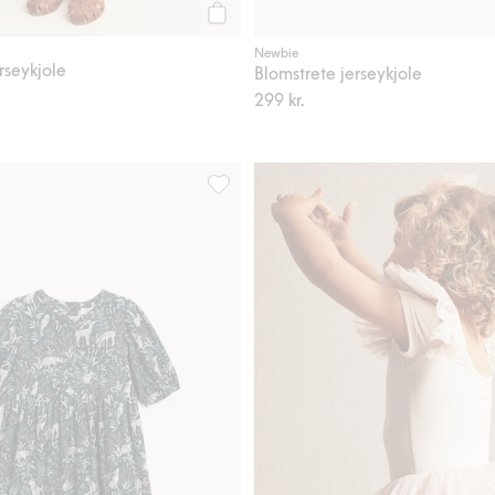
Legg til
Newbie
rseykjole
Blomstrete jerseykjole
299 kr.
ri, Legg til i favoriter
Kjole med puffermer, Legg til i favorit