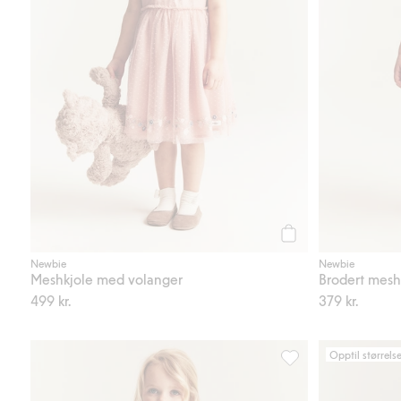
Legg til
Newbie
Newbie
Meshkjole med volanger
Brodert mesh
499 kr.
379 kr.
Opptil størrels
Vevd kjole med markj