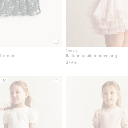
Legg til
Newbie
ffermer
Ballerinadrakt med volang
379 kr.
e 140
er, Legg til i favoriter
Brodert meshskjørt, Legg til i favoriter