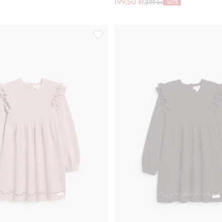
199,50 kr.
-50%
399 kr.
sselin, Legg til i favoriter
Kjole med volanger, Legg til i favorite