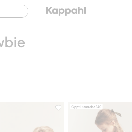
wbie
Opptil størrelse 140
ser, Legg til i favoriter
Blomstret kjole med blonder, Legg til i