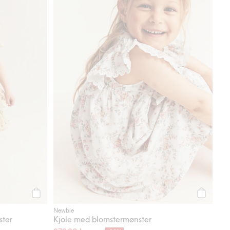
Legg til
Legg til
Newbie
ster
Kjole med blomstermønster