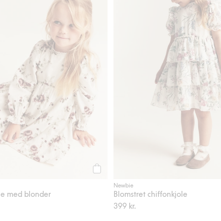
Legg til
Newbie
ole med blonder
Blomstret chiffonkjole
399 kr.