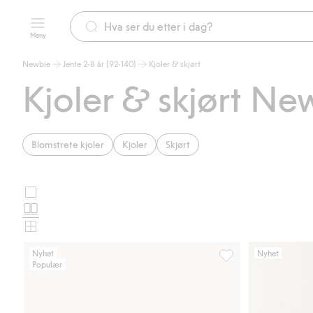
Meny
Newbie
Jente 2-8 år (92-140)
Kjoler & skjørt
Kjoler & skjørt Ne
Blomstrete kjoler
Kjoler
Skjørt
Store
Velg
bilder
Normale
oppsett
bilder
Små
for
bilder
Nyhet
Nyhet
Populær
produktkort
Rutete kjole med bam