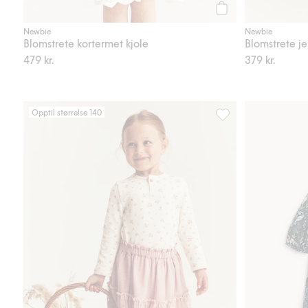
Legg til
Newbie
Newbie
Blomstrete kortermet kjole
Blomstrete je
479 kr.
379 kr.
Opptil størrelse 140
Meshskjørt med brode