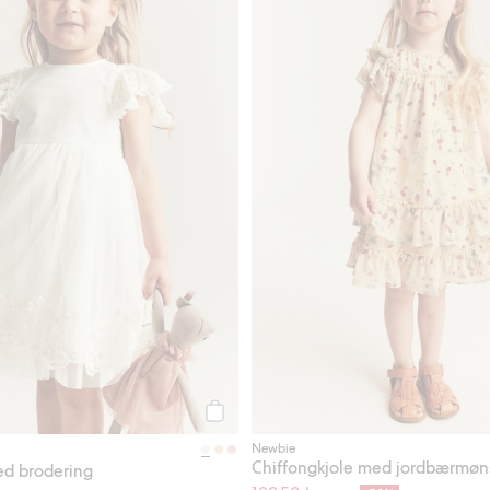
Legg til
Newbie
Chiffongkjole med jordbærmøn
ed brodering