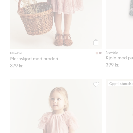
Legg til
Newbie
Newbie
Kjole med pu
Meshskjørt med broderi
399 kr.
379 kr.
Opptil størrels
Meshkjole med volang