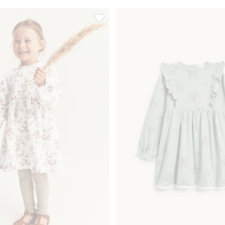
kjole, Legg til i favoriter
Blomstrete jerseykjole, Legg til i favori