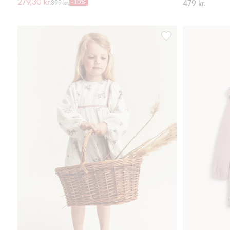
279,30 kr.
-30%
479 kr.
399 kr.
Blomstrete kjole i mu