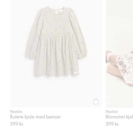
Legg til
Newbie
Newbie
Rutete kjole med bamser
Blomstret kj
399 kr.
399 kr.