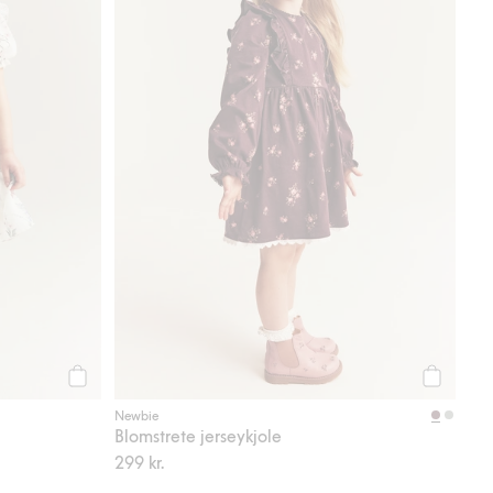
Legg til
Legg til
Newbie
Blomstrete jerseykjole
299 kr.