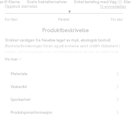
& Klarna
Gratis fraktalternativer
Enkel betaling med Vipps & Klarna
Opplevd størrelse
12
anmeldelser
3.181818181818182
For liten
Perfekt
For stor
av
Basert
5
Produktbeskrivelse
på
11
Strikket cardigan fra Newbie laget av myk, økologisk bomull.
stemmer
Blomsterbroderinger foran og på ermene samt utslått ribbekant i
halsen, på kneppingen og i ermeåpningene skaper en tidløs look.
Ribbestrikkede rysjer nederst og åpning med Newbie-knappar foran
Vis mer
– en favoritt til søskenmatching for å få en komplett look.
Inneholder 100 % økologisk bomull.
Materiale
Artikkelnummer
:
468652
Organic cotton – GOTS
Vaskeråd
Sporbarhet
Produksjonsinformasjon