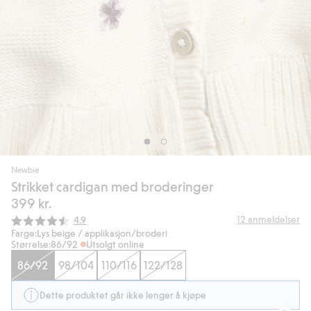
Newbie
Strikket cardigan med broderinger
399 kr.
Gjennomsnittskarakter:
12
anmeldelser
4.9
Farge:
Lys beige / applikasjon/broderi
Størrelse:
86/92
Utsolgt online
86/92
98/104
110/116
122/128
Dette produktet går ikke lenger å kjøpe