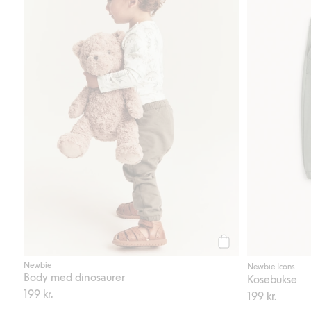
Legg til
Newbie
Newbie Icons
Body med dinosaurer
Kosebukse
199 kr.
199 kr.