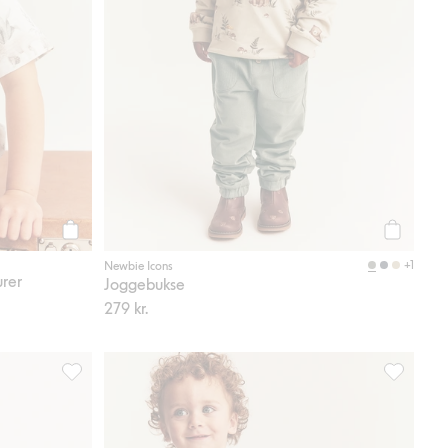
Legg til
Legg til
+1
Newbie Icons
urer
Joggebukse
279 kr.
2-pk. siklesmekker med dinosaur, Legg til i favoriter
Langermet