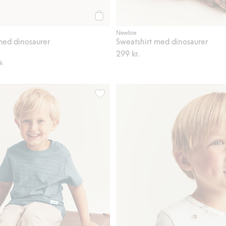
Legg til
Newbie
med dinosaurer
Sweatshirt med dinosaurer
299 kr.
tk
ed struktur, Legg til i favoriter
Kortermet T-skjorte med struktur, Legg ti