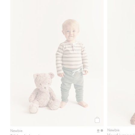
Legg til
Newbie
Newbie