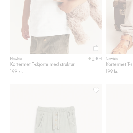
Legg til
+1
Newbie
Newbie
Kortermet T-skjorte med struktur
Kortermet T-s
199 kr.
199 kr.
Bukser i musselin, Le