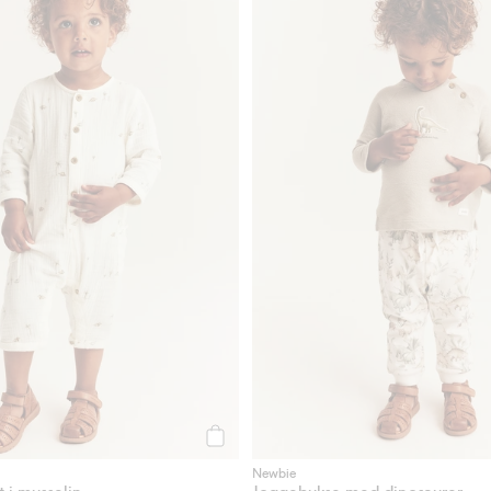
Legg til
Newbie