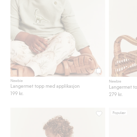
Legg til
Newbie
Newbie
Langermet topp med applikasjon
Langermet to
199 kr.
279 kr.
Populær
Body med dinosaurer,