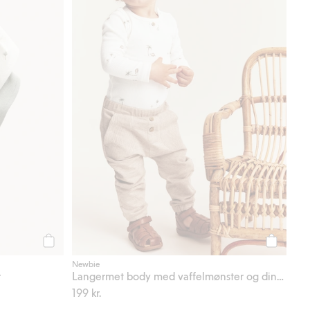
Legg til
Legg til
Newbie
r
Langermet body med vaffelmønster og dinosaurer
199 kr.