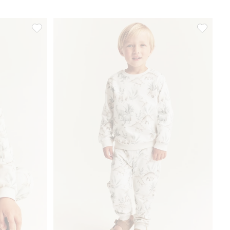
favoriter
Sweatshirt med dinosaurer, Legg til i favoriter
Joggebuks