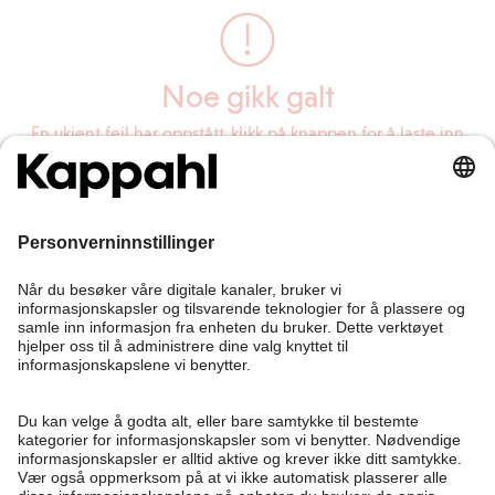
Noe gikk galt
En ukjent feil har oppstått, klikk på knappen for å laste inn
siden på nytt.
Last inn siden på nytt