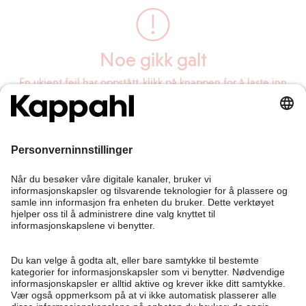
Noe gikk galt
En ukjent feil har oppstått, klikk på knappen for å laste inn
siden på nytt.
Last inn siden på nytt