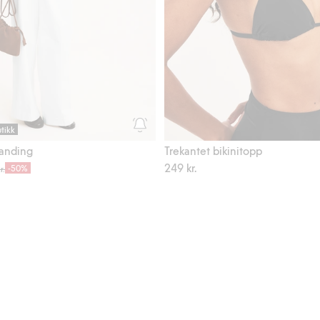
utikk
landing
Trekantet bikinitopp
249 kr.
-50%
r.
te, Legg til i favoriter