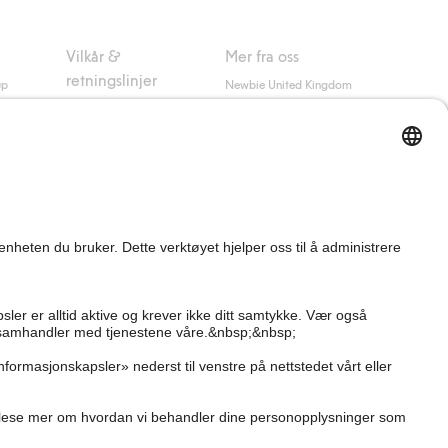
Vilkår &
Mer fra oss
retningslinjer
up
Newbie United Kingdom
Kjøpsvilkår
Newbie Global
Personvernerklæring
Affiliate
Informasjonskapsler
Vilkår #YesKappahl
#YesNewbie