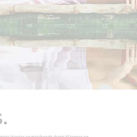
.
pete skjorter og matchende shorts til topper og