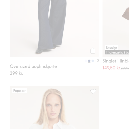
Utsolgt
Tilgjengelig i b
Legg til
Singlet i linb
+2
Oversized poplinskjorte
149,50 kr.
299 k
399 kr.
Populær
Oversized poplinskjor