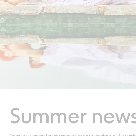
Summer news
Oppdag sesongens trendy sommerklær og strandplagg. Alt fra rødstri