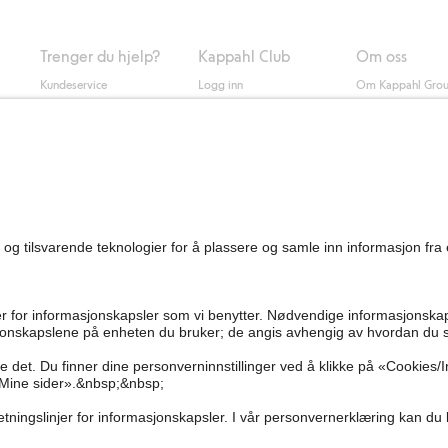
Trenger du hjelp?
Kappahl Club
Om oss
Kundeservice
Logg inn
Om Kappahl Gro
0
Vanlige spørsmål
Kappahl Club
Bærekraft
Bestilling
Medlemsvilkår
Jobbe hos oss
Kontakt oss
Presse
Finn butikk
Tilgjengelighet
Personal shopping
Sjekk saldo på
gavekortet
Angre kjøpet ditt