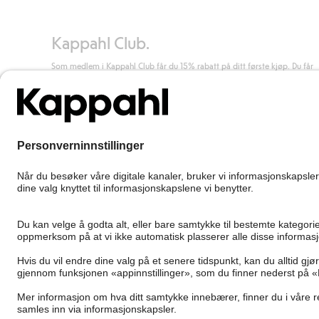
Kappahl Club.
Som medlem i Kappahl Club får du 15% rabatt på ditt første kjøp. Du får
unike medlemstilbud, alltid fri frakt (til utleveringssted) ved kjøp over 50
kr, og du samler poeng på alle dine kjøp og aktiviteter.
Bli medlem
Norway
Bytt sted
Cookies