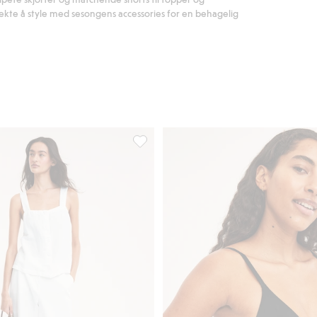
rfekte å style med sesongens accessories for en behagelig
te, Legg til i favoriter
Singlet i linblanding, Legg til i favorite