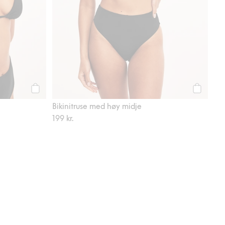
Legg til
Legg til
Bikinitruse med høy midje
199 kr.