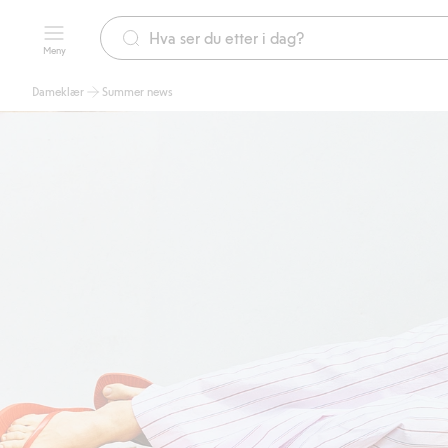
Meny
Dameklær
Summer news