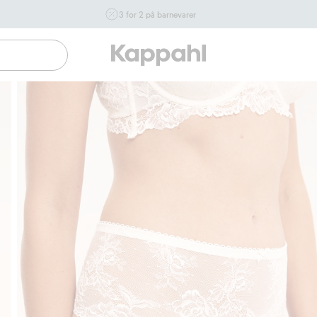
3 for 2 på barnevarer
Ikke Newbie. Gjelder når du handler 2 eller flere varer som
inngår i tilbudet tom. 17/8 i butikk & online for deg som er
eller blir medlem. Kan ikke kombineres med andre tilbud
eller rabatter.
Handle nå
Gratis fraktalternativer
Enkel betaling med 