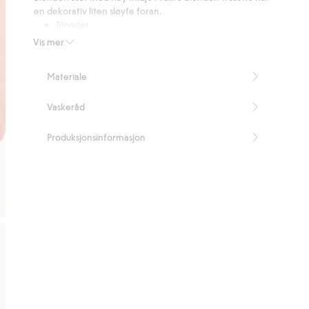
29
en dekorativ liten sløyfe foran.
stemmer
Blonder
Bomullsfôret skritt
Vis mer
Inneholder 75 % resirkulert polyamid.
Artikkelnummer
:
383166
Materiale
Blended Recycled Polyamide
Vaskeråd
Produksjonsinformasjon