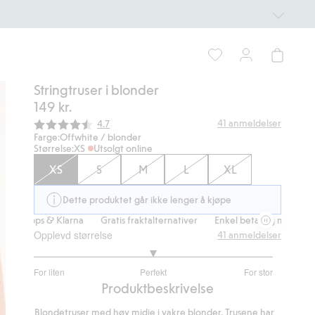
Stringtruser i blonder
149 kr.
Gjennomsnittskarakter:
41
anmeldelser
4.7
Farge:
Offwhite / blonder
Størrelse:
XS
Utsolgt online
XS
S
M
L
XL
Dette produktet går ikke lenger å kjøpe
Vipps & Klarna
Gratis fraktalternativer
Enkel betaling med Vipps & K
Opplevd størrelse
41
anmeldelser
3
For liten
Perfekt
For stor
av
Basert
Produktbeskrivelse
5
på
Blondetruser med høy midje i vakre blonder. Trusene har