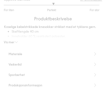
3.066666666666667
For liten
Perfekt
For stor
av
Basert
5
Produktbeskrivelse
på
30
Koselige kabelstrikkede knesokker strikket med et tykkere garn.
stemmer
Skaftlengde 40 cm
Inneholder 60 % resirkulert polyester.
Artikkelnummer
:
508481
Vis mer
Recycled Polyester
Materiale
Vaskeråd
Sporbarhet
Produksjonsinformasjon