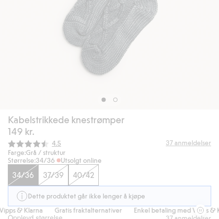
Kabelstrikkede knestrømper
149 kr.
Gjennomsnittskarakter:
37
anmeldelser
4.5
Farge:
Grå / struktur
Størrelse:
34/36
Utsolgt online
34/36
37/39
40/42
Dette produktet går ikke lenger å kjøpe
ipps & Klarna
Gratis fraktalternativer
Enkel betaling med Vipps & Kl
Opplevd størrelse
37
anmeldelser