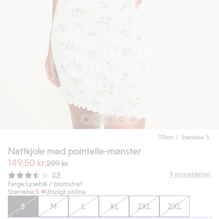
176cm / Størrelse: S
Nattkjole med pointelle-mønster
149,50 kr.
299 kr.
Gjennomsnittskarakter:
9
anmeldelser
3.9
Farge:
Lyseblå / blomstret
Størrelse:
S
Utsolgt online
S
M
L
XL
2XL
3XL