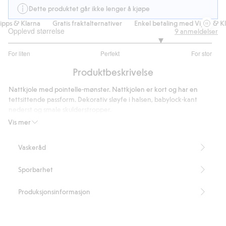
Dette produktet går ikke lenger å kjøpe
ps & Klarna
Gratis fraktalternativer
Enkel betaling med Vipps & Kla
Opplevd størrelse
9
anmeldelser
4
For liten
Perfekt
For stor
av
Basert
5
Produktbeskrivelse
på
6
Nattkjole med pointelle-mønster. Nattkjolen er kort og har en
stemmer
tettsittende passform. Dekorativ sløyfe i halsen, babylock-kant
nederst og smale skulderstropper.
Tettsittende passform
Vis mer
Lengde 76 cm i størrelse S.
Artikkelnummer
:
901421
Vaskeråd
Sporbarhet
Produksjonsinformasjon