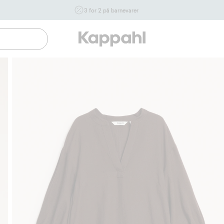
3 for 2 på barnevarer
Ikke Newbie. Gjelder når du handler 2 eller flere varer som
inngår i tilbudet tom. 17/8 i butikk & online for deg som er
eller blir medlem. Kan ikke kombineres med andre tilbud
eller rabatter.
Handle nå