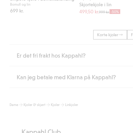
Skjortekjole i lin
Bomull og lin
699 kr.
499,50 kr.
-50%
999 kr.
Korte kjoler
F
Er det fri frakt hos Kappahl?
Kan jeg betale med Klarna på Kappahl?
Som medlem i Kappahl Club har du alltid gratis frakt til butikk,
etter at du har logget inn og er identifisert som medlem.
Ellers koster frakten 59 NOK for levering med Bring, hjemleve
Ja, i samarbeid med Klarna tilbyr vi smidig betaling med faktura 
Les mer
Dame
Kjoler & skjørt
Kjoler
Linkjoler
Ved å oppgi informasjon i kassen godkjenner du Klarnas vilkår. Når
Les mer
Kappahl Club.