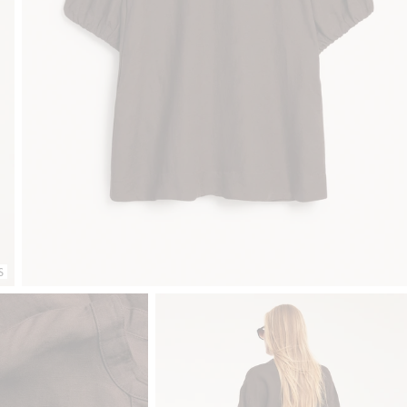
Gratis fraktalternativer
Enkel betaling med Vipps & Kl
S