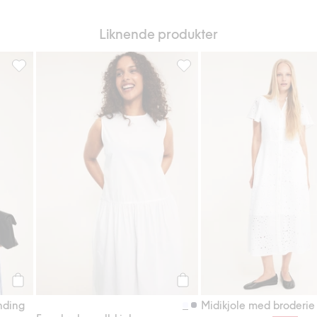
Liknende produkter
favoriter
Stripete kjole i bomullsblanding, Legg til i favoriter
Ermeløs bomullskjole, Legg til
Legg til
Legg til
anding
Midikjole med broderie