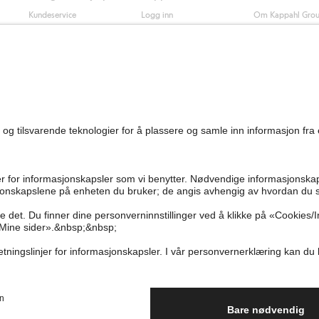
Kundeservice
Logg inn
Om Kappahl Gro
0
Vanlige spørsmål
Kappahl Club
Bærekraft
Bestilling
Medlemsvilkår
Jobbe hos oss
Kontakt oss
Presse
Finn butikk
Tilgjengelighet
Personal shopping
Sjekk saldo på
gavekortet
Angre kjøpet ditt