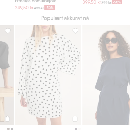
Ermeløs bomullskjole
399,50 kr.
-50%
799 kr.
249,50 kr.
-50%
499 kr.
Populært akkurat nå
Legg til i favoriter
Skjortekjole i lin, Legg til i favoriter
Prikkete satengkjole med vide 
Legg til
Legg til