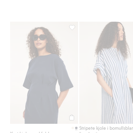
Kort kjole med folder, Legg til i 
Legg til
Stripete kjole i bomullsbl