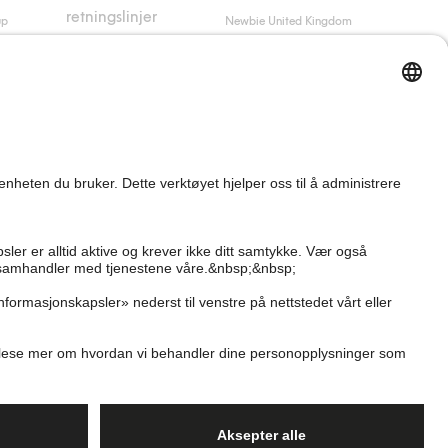
retningslinjer
up
Newbie United Kingdom
Kjøpsvilkår
Newbie Global
Personvernerklæring
Affiliate
Informasjonskapsler
Vilkår #YesKappahl
#YesNewbie