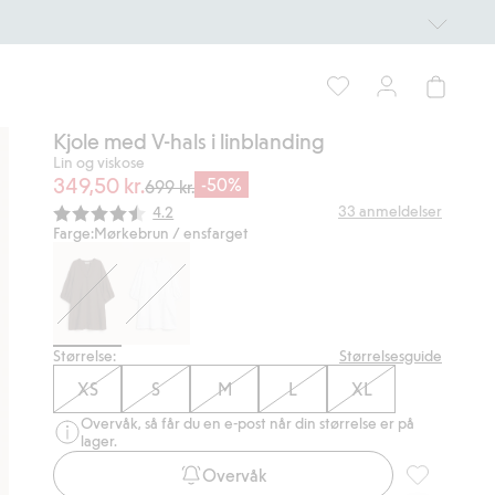
Kjole med V-hals i linblanding
Lin og viskose
349,50 kr.
-50%
699 kr.
Gjennomsnittskarakter:
33
anmeldelser
4.2
Farge:
Mørkebrun / ensfarget
Størrelse:
Størrelsesguide
XS
S
M
L
XL
Overvåk, så får du en e-post når din størrelse er på
lager.
Overvåk