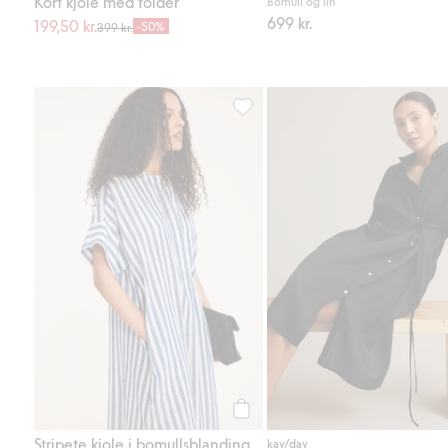
Kort kjole med folder
Bomull og lin
699 kr.
199,50 kr.
-50%
399 kr.
Stripete kjole i bomullsblanding, 
Legg til
Stripete kjole i bomullsblanding
kay/day