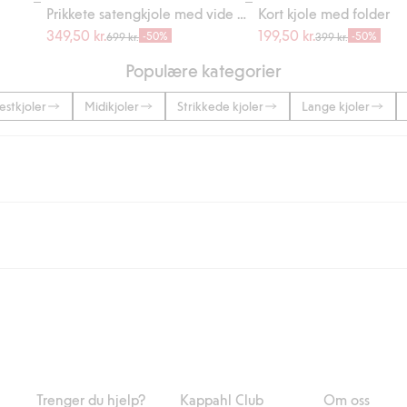
Prikkete satengkjole med vide ermer
Kort kjole med folder
349,50 kr.
199,50 kr.
-50%
-50%
699 kr.
399 kr.
Populære kategorier
estkjoler
Midikjoler
Strikkede kjoler
Lange kjoler
 eller når du handler for over 500 NOK og velger levering med Bring eller 
ring med Helthjem koster 49 NOK og 99 NOK for hjemlevering med Bring ua
og andre betalingsmåter.
 du klikker på "Fullfør kjøp" godkjenner du Kappahls generelle vilkår.
Les m
Trenger du hjelp?
Kappahl Club
Om oss