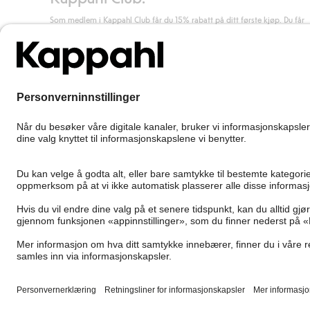
Som medlem i Kappahl Club får du 15% rabatt på ditt første kjøp. Du får
unike medlemstilbud, alltid fri frakt (til utleveringssted) ved kjøp over 50
kr, og du samler poeng på alle dine kjøp og aktiviteter.
Bli medlem
Norway
Bytt sted
Cookies