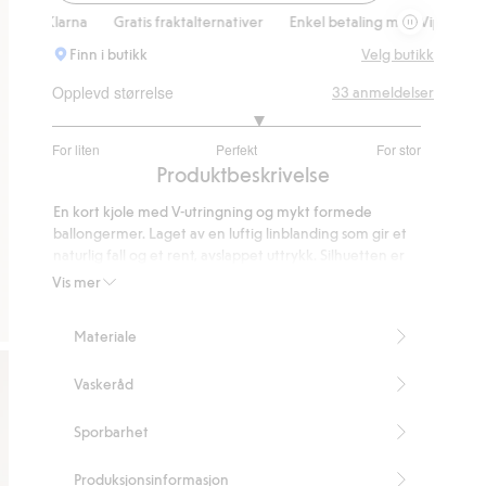
Kjole med V-
arna
Gratis fraktalternativer
Enkel betaling med Vipps & Klarna
G
Finn i butikk
Velg butikk
Opplevd størrelse
33
anmeldelser
3.25
For liten
Perfekt
For stor
av
Basert
Produktbeskrivelse
5
på
En kort kjole med V-utringning og mykt formede
24
ballongermer. Laget av en luftig linblanding som gir et
stemmer
naturlig fall og et rent, avslappet uttrykk. Silhuetten er
rett og lett A-formet – et enkelt og tidløst plagg for
Vis mer
varmere dager.
V-hals
Materiale
Korte ballongermer
Lengde 88 cm i størrelse S
Vaskeråd
Inneholder 55 % Masters of FLAX FIBRE™ lin.
Artikkelnummer
:
861880
Sporbarhet
Produksjonsinformasjon