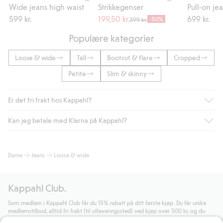
Wide jeans high waist
Strikkegenser
599 kr.
199,50 kr.
699 kr.
-50%
399 kr.
Populære kategorier
Loose & wide
Tall
Bootcut & flare
Cropped
Petite
Slim & skinny
Er det fri frakt hos Kappahl?
Kan jeg betale med Klarna på Kappahl?
Som medlem i Kappahl Club har du alltid gratis frakt til butikk,
eller når du handler for over 500 NOK og velger levering med
Bring eller hjemlevering med Helthjem. Fraktkostnaden fjernes
Ja, i samarbeid med Klarna tilbyr vi smidig betaling med faktura
Dame
Jeans
Loose & wide
automatisk etter at du har logget inn og er identifisert som
og andre betalingsmåter.
medlem.
Ved å oppgi informasjon i kassen godkjenner du Klarnas vilkår.
Ellers koster frakten 59 NOK for levering med Bring,
Når du klikker på "Fullfør kjøp" godkjenner du Kappahls
Kappahl Club.
hjemlevering med Helthjem koster 49 NOK og 99 NOK for
generelle vilkår.
Les mer om Klarnas betalingsvilkår
(ekstern
hjemlevering med Bring uansett hvor mye du handler for.
lenke).
Som medlem i Kappahl Club får du 15% rabatt på ditt første kjøp. Du får unike
medlemstilbud, alltid fri frakt (til utleveringssted) ved kjøp over 500 kr, og du
Les mer
Les mer
samler poeng på alle dine kjøp og aktiviteter.