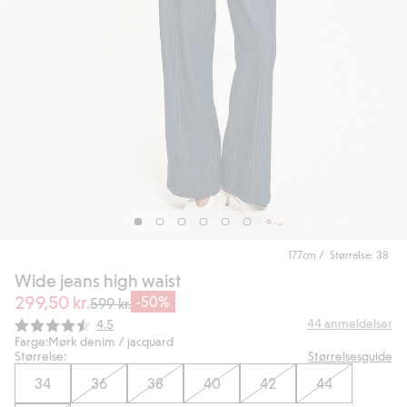
177cm / Størrelse: 38
Wide jeans high waist
299,50 kr.
-50%
599 kr.
Gjennomsnittskarakter:
44
anmeldelser
4.5
Farge:
Mørk denim / jacquard
Størrelse:
Størrelsesguide
34
36
38
40
42
44