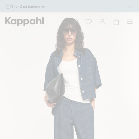
3 for 2 på barnevarer
Ikke Newbie. Gjelder når du handler 2 eller flere varer som inngår i tilbudet tom.
17/8 i butikk & online for deg som er eller blir medlem. Kan ikke kombineres med
andre tilbud eller rabatter.
Handle nå