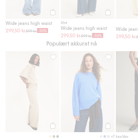
Legg til
Legg til
Wide jeans high waist
Xlnt
Wide jeans high waist
Wide jean
299,50 kr.
-50%
599 kr.
299,50 kr.
-50%
299,50 kr.
599 kr.
5
Populært akkurat nå
Wide jeans high waist, Legg til i favoriter
Strikkegenser, Le
Legg til
Legg til
+7
kay/day