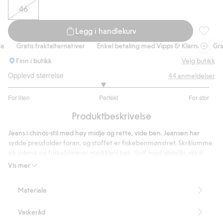
46
Legg i handlekurv
Wide je
Gratis fraktalternativer
Enkel betaling med Vipps & Klarna
Gratis
Finn i butikk
Velg butikk
Opplevd størrelse
44
anmeldelser
2.888888888888889
For liten
Perfekt
For stor
av
Basert
5
Produktbeskrivelse
på
36
Jeans i chinos-stil med høy midje og rette, vide ben. Jeansen har
stemmer
sydde pressfolder foran, og stoffet er fiskebenmønstret. Skrålomme
på sidene og fuskelommer med klaff bak. Gylf med glidelås, skjult
knapp og krok.
Vis mer
Vide ben
Høy midje
Materiale
Sydde pressfolder
Innerbenslengde 74 cm i størrelse 38
Vaskeråd
Artikkelnummer
:
485029