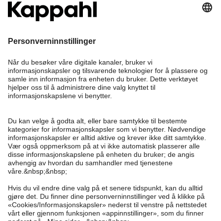
Bli medlem
Trenger du hjelp?
Kundeservice
Kappahl Club
Vanlige spørsmål
Logg inn
Om oss
Bestilling
Kappahl Club
Om Kappahl Group
Vilkår & retningslinjer
Kontakt oss
Medlemsvilkår
Bærekraft
Kjøpsvilkår
Mer fra oss
Finn butikk