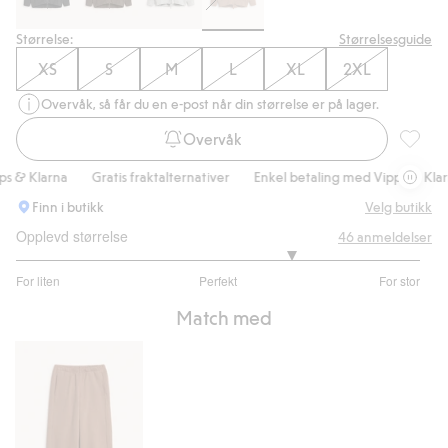
Størrelse:
Størrelsesguide
XS
S
M
L
XL
2XL
Overvåk, så får du en e-post når din størrelse er på lager.
Overvåk
Hettege
& Klarna
Gratis fraktalternativer
Enkel betaling med Vipps & Klarna
Finn i butikk
Velg butikk
Opplevd størrelse
46
anmeldelser
3.727272727272728
For liten
Perfekt
For stor
av
Basert
5
Match med
på
33
stemmer