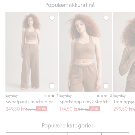
Populært akkurat nå
Sweatpants med vid passform, Legg til i fa
Sportstopp i myk
Legg til
Legg til
+1
+3
kay/day
kay/day
kay/day
Sweatpants med vid passform
Sportstopp i myk stretchjersey
249,50 kr.
174,50 kr.
299,50 kr.
-50%
-50%
499 kr.
349 kr.
5
Populære kategorier