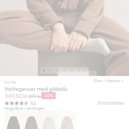
175cm / Størrelse: S
kay/day
Hettegenser med glidelås
349,50 kr.
-50%
699 kr.
Gjennomsnittskarakter:
46
anmeldelser
4.5
Farge:
Brun / ensfarget