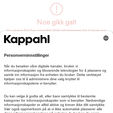
Noe gikk galt
En ukjent feil har oppstått, klikk på knappen for å laste inn
siden på nytt.
Last inn siden på nytt