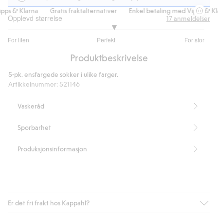
ps & Klarna
Gratis fraktalternativer
Enkel betaling med Vipps & Kla
Opplevd størrelse
17
anmeldelser
3.153846153846154
For liten
Perfekt
For stor
av
Basert
5
Produktbeskrivelse
på
13
5-pk. ensfargede sokker i ulike farger.
stemmer
Artikkelnummer
:
521146
Vaskeråd
Sporbarhet
Produksjonsinformasjon
Er det fri frakt hos Kappahl?