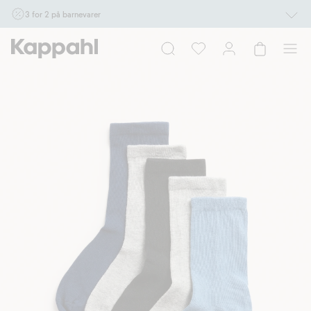
3 for 2 på barnevarer
Ikke Newbie. Gjelder når du handler 2 eller flere varer som inngår i tilbudet tom.
17/8 i butikk & online for deg som er eller blir medlem. Kan ikke kombineres med
andre tilbud eller rabatter.
Handle nå