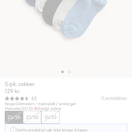
5-pk. sokker
129 kr.
Gjennomsnittskarakter:
17
anmeldelser
4.9
Farge:
Gråmelert / mørkeblå / ensfarget
Størrelse:
23/26
Utsolgt online
23/26
27/30
31/33
Dette produktet går ikke lenger å kjøpe