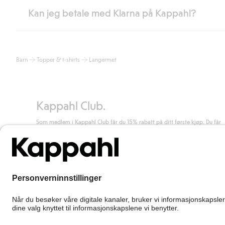
Kan jeg betale med Klarna på Kappahl?
Som medlem i Kappahl Club har du alltid gratis frakt til butikk,
etter at du har logget inn og er identifisert som medlem.
Ellers koster frakten 59 NOK for levering med Bring, hjemleve
Ja, i samarbeid med Klarna tilbyr vi smidig betaling med faktura 
Les mer
Barn
Topper & t-shirts
Langermet
Ved å oppgi informasjon i kassen godkjenner du Klarnas vilkår. Når
Les mer
Kappahl Club.
Som medlem i Kappahl Club får du 15% rabatt på ditt første kjøp. Du får
unike medlemstilbud, alltid fri frakt (til utleveringssted) ved kjøp over 50
kr, og du samler poeng på alle dine kjøp og aktiviteter.
Bli medlem