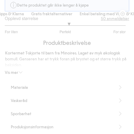
Dette produktet går ikke lenger å kjøpe
ps & Klarna
Gratis fraktalternativer
Enkel betaling med Vipps & Kla
Opplevd størrelse
50
anmeldelser
3.114285714285714
For liten
Perfekt
For stor
av
Basert
5
Produktbeskrivelse
på
35
Kortermet T-skjorte til barn fra Minoires. Laget av myk økologisk
stemmer
bomull. Genseren har et trykk foran på brystet og et større trykk på
baksiden.
Inneholder 100 % økologisk bomull.
Vis mer
Artikkelnummer
:
905109
Organic cotton – GOTS
Materiale
Vaskeråd
Sporbarhet
Produksjonsinformasjon