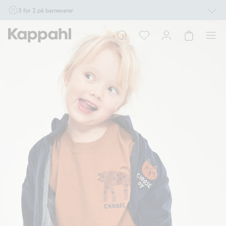
3 for 2 på barnevarer
Ikke Newbie. Gjelder når du handler 2 eller flere varer som inngår i tilbudet tom.
17/8 i butikk & online for deg som er eller blir medlem. Kan ikke kombineres med
andre tilbud eller rabatter.
Handle nå