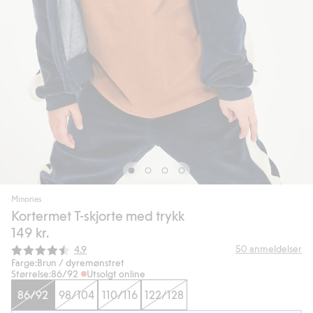
Minories
Kortermet T-skjorte med trykk
149 kr.
Gjennomsnittskarakter:
50
anmeldelser
4.9
Farge:
Brun / dyremønstret
Størrelse:
86/92
Utsolgt online
86/92
98/104
110/116
122/128