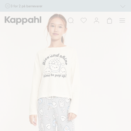
3 for 2 på barnevarer
Ikke Newbie. Gjelder når du handler 2 eller flere varer som inngår i tilbudet tom.
17/8 i butikk & online for deg som er eller blir medlem. Kan ikke kombineres med
andre tilbud eller rabatter.
Handle nå