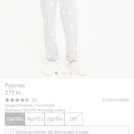
Pyjamas
279 kr.
Gjennomsnittskarakter:
51
anmeldelser
4.6
Farge:
Offwhite / fronttrykk
Størrelse:
134/140
Utsolgt online
134/140
146/152
158/164
170
Dette produktet går ikke lenger å kjøpe