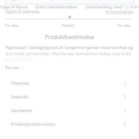
ipps & Klarna
Gratis fraktalternativer
Enkel betaling med Vipps & K
Opplevd størrelse
51
anmeldelser
3.055555555555556
For liten
Perfekt
For stor
av
Basert
5
Produktbeskrivelse
på
36
Pyjamassett i behagelig bomull. Langermet genser med rund hals og
stemmer
stort trykk på fremsiden. Matchende, helmønstret bukse med strikk
innfelt i midjen.
Toppen inneholder 100 % økologisk bomull.
Vis mer
Buksen inneholder 95 % økologisk bomull.
Artikkelnummer
:
481531
Materiale
Organic cotton
Vaskeråd
Sporbarhet
Produksjonsinformasjon