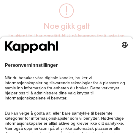
Noe gikk galt
En ukjent feil har oppstått, klikk på knappen for å laste inn
siden på nytt.
Last inn siden på nytt