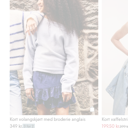
Legg til
Kort volangskjørt med broderie anglais
Kort vaffelst
349 kr.
199,50 kr.
3 for 2
399 k