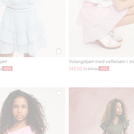
Legg til
jørt
Volangskjørt med vaffelsøm i m
149,50 kr.
-50%
-50%
r.
299 kr.
anglaise, Legg til i favoriter
One shoulder-kjole med volanger, Legg 