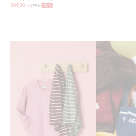
209,30 kr.
-30%
299 kr.