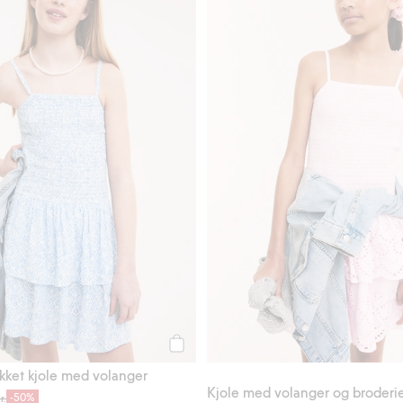
Legg til
rikket kjole med volanger
Kjole med volanger og broderie
-50%
r.