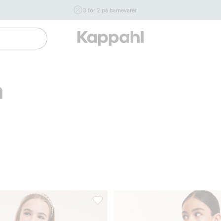
3 for 2 på barnevarer
Ikke Newbie. Gjelder når du handler 2 eller flere varer som
inngår i tilbudet tom. 17/8 i butikk & online for deg som er
eller blir medlem. Kan ikke kombineres med andre tilbud
eller rabatter.
Handle nå
n
d broderie anglais, Legg til i favoriter
Kort vaffelstrikket kjole med volanger, L