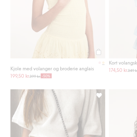
Legg til
Kort volangsk
Kjole med volanger og broderie anglais
174,50 kr.
349 k
199,50 kr.
-50%
399 kr.
Kort skjørt broderie 