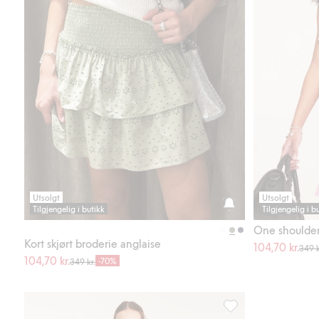
Utsolgt
Utsolgt
Tilgjengelig i butikk
Tilgjengelig i b
One shoulder
Kort skjørt broderie anglaise
104,70 kr.
349 k
104,70 kr.
-70%
349 kr.