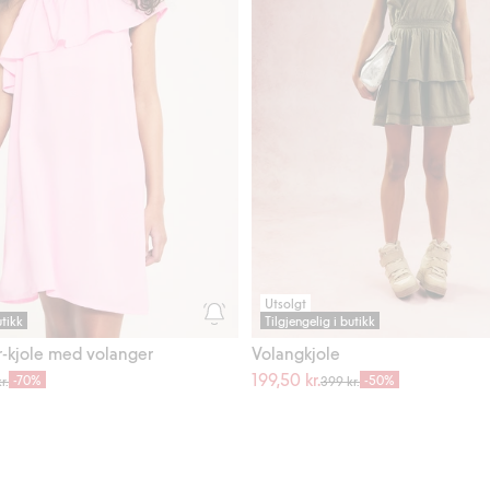
Utsolgt
utikk
Tilgjengelig i butikk
-kjole med volanger
Volangkjole
199,50 kr.
-70%
-50%
r.
399 kr.