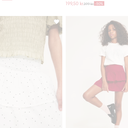
199,50 kr.
-50%
399 kr.
anglaise, Legg til i favoriter
Kort volangskjørt i 100 % bomull, Legg t