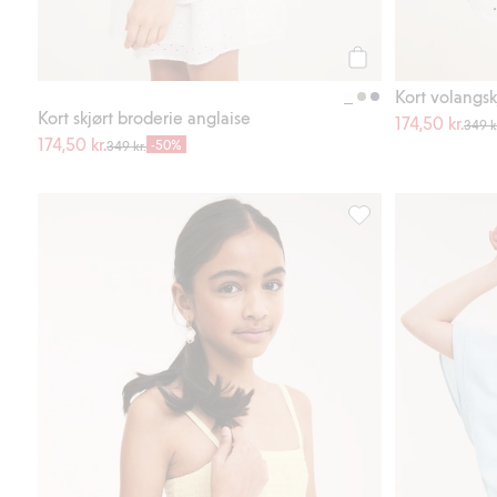
Legg til
Kort volangsk
Kort skjørt broderie anglaise
174,50 kr.
349 k
174,50 kr.
-50%
349 kr.
Kjole med volanger o