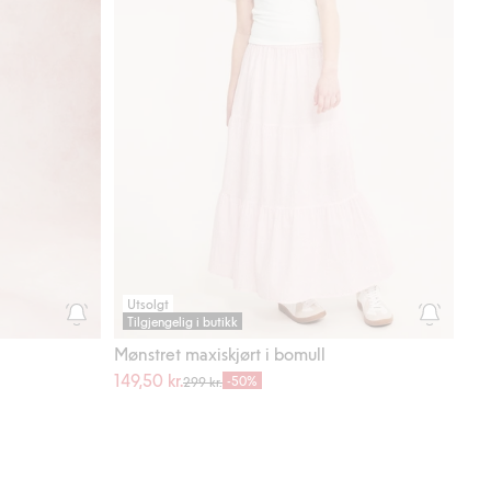
Utsolgt
Tilgjengelig i butikk
Mønstret maxiskjørt i bomull
149,50 kr.
-50%
299 kr.