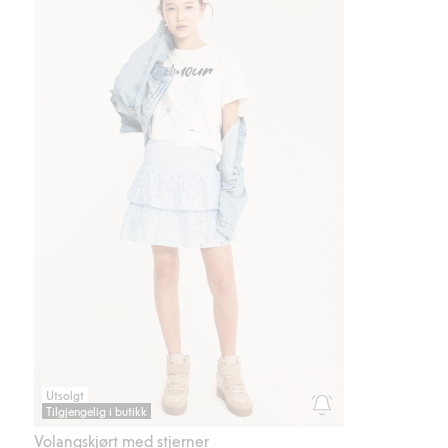
Volangskjørt med stje
Utsolgt
Tilgjengelig i butikk
Volangskjørt med stjerner