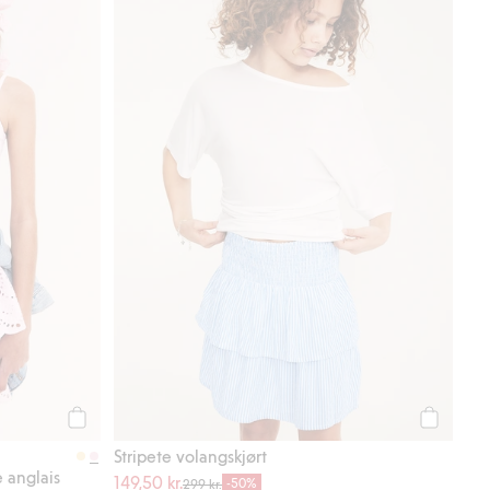
Legg til
Legg til
Stripete volangskjørt
 anglais
149,50 kr.
-50%
299 kr.