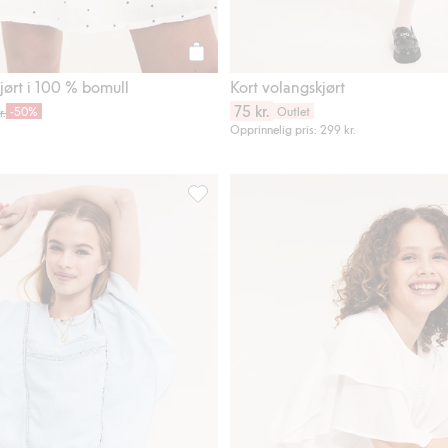
Legg til
jørt i 100 % bomull
Kort volangskjørt
75 kr.
-50%
Outlet
r.
Opprinnelig pris: 299 kr.
g broderie anglais, Legg til i favoriter
Kort volangskjørt, Legg til i favoriter