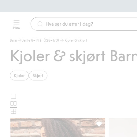
Meny
Barn
Jente 8–14 år (128–170)
Kjoler & skjørt
Kjoler & skjørt Bar
Kjoler
Skjørt
Store
Velg
bilder
Normale
oppsett
bilder
Små
for
bilder
produktkort
Kort volangskjørt me