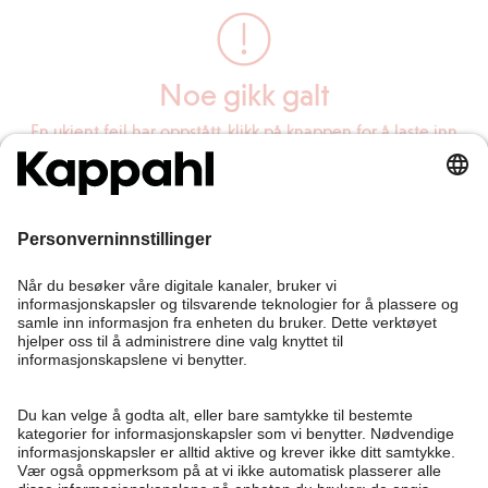
Noe gikk galt
En ukjent feil har oppstått, klikk på knappen for å laste inn
siden på nytt.
Last inn siden på nytt