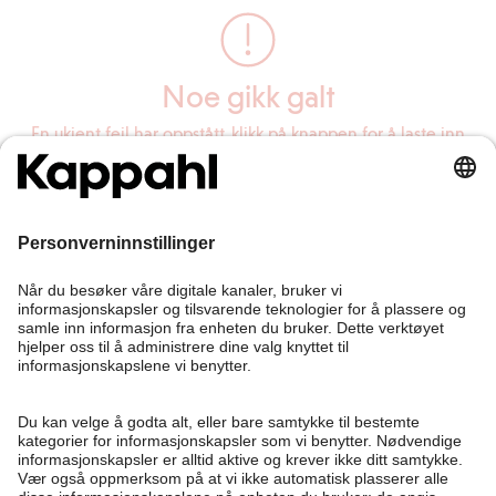
Noe gikk galt
En ukjent feil har oppstått, klikk på knappen for å laste inn
siden på nytt.
Last inn siden på nytt