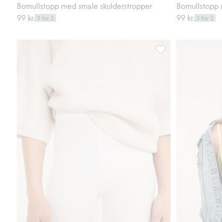
Bomullstopp med smale skulderstropper
Bomullstopp 
99 kr.
99 kr.
3 for 2
3 for 2
Ribbestrikkede sykkel