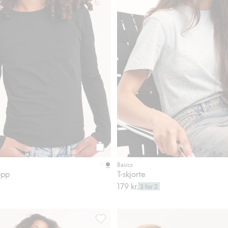
Legg til
Basics
opp
T-skjorte
179 kr.
3 for 2