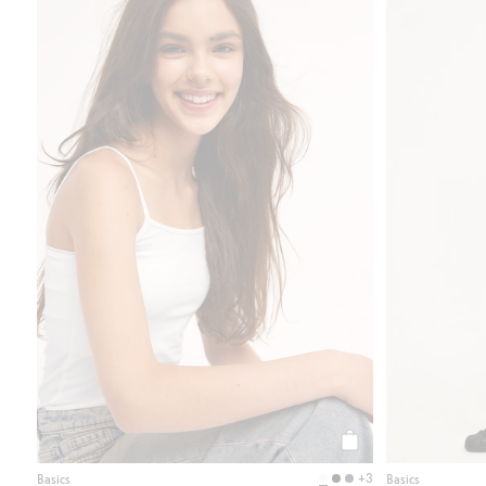
Bomullstopp med smal
Legg til
+3
Basics
Basics