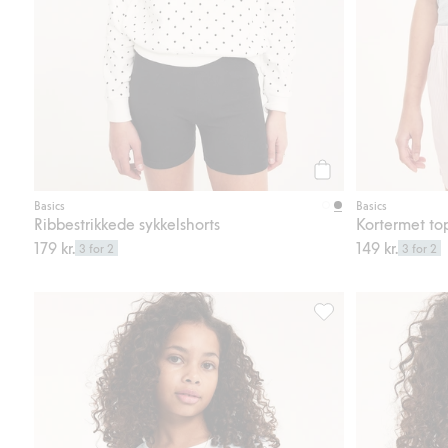
Legg til
Basics
Basics
Ribbestrikkede sykkelshorts
Kortermet top
179 kr.
149 kr.
3 for 2
3 for 2
Langermet topp, Legg