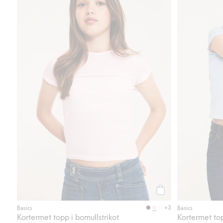
Legg til
+3
Basics
Basics
Kortermet topp i bomullstrikot
Kortermet top