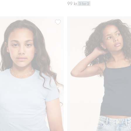
99 kr.
3 for 2
favoriter
Kortermet topp i bomullstrikot, Legg til 