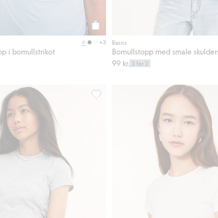
Legg til
+3
Basics
p i bomullstrikot
Bomullstopp med smale skulder
99 kr.
3 for 2
shorts, Legg til i favoriter
Kortermet topp i bomullstrikot, Legg til 