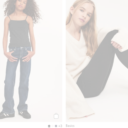
e skulderstropper, Legg til i favoriter
Bomullstopp med smale skulderstropper,
Legg til
Basics
+3