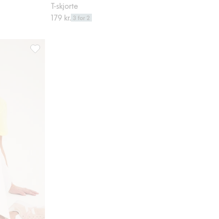
T-skjorte
179 kr.
3 for 2
 Legg til i favoriter
T-skjorte, Legg til i favoriter