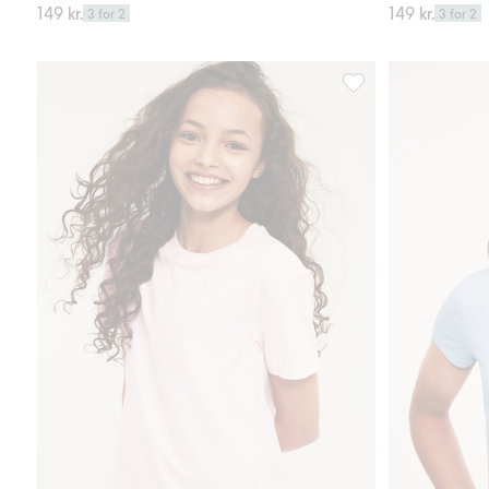
149 kr.
149 kr.
3 for 2
3 for 2
T-skjorte, Legg til i 