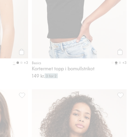
Legg til
Legg til
+3
+3
Basics
Kortermet topp i bomullstrikot
149 kr.
3 for 2
T-skjorte, Legg til i favoriter
T-skjorte, 