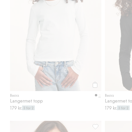
Legg til
Basics
Basics
Langermet topp
Langermet t
179 kr.
179 kr.
3 for 2
3 for 2