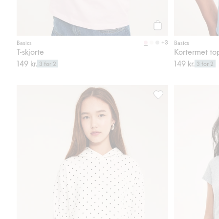
Legg til
+3
Basics
Basics
T-skjorte
Kortermet top
149 kr.
149 kr.
3 for 2
3 for 2
Ribbestrikkede sykkel