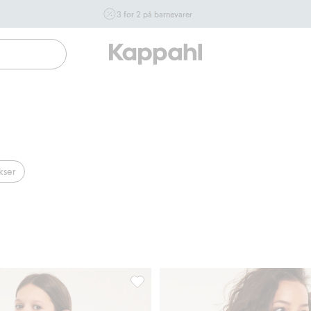
3 for 2 på barnevarer
Ikke Newbie. Gjelder når du handler 2 eller flere varer som
inngår i tilbudet tom. 17/8 i butikk & online for deg som er
eller blir medlem. Kan ikke kombineres med andre tilbud
eller rabatter.
Handle nå
kser
llstrikot, Legg til i favoriter
Kortermet topp i bomullstrikot, Legg til 