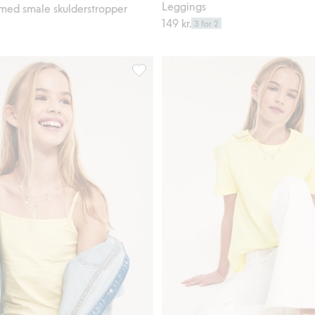
Leggings
med smale skulderstropper
149 kr.
3 for 2
shorts, Legg til i favoriter
Bomullstopp med smale skulderstropper,