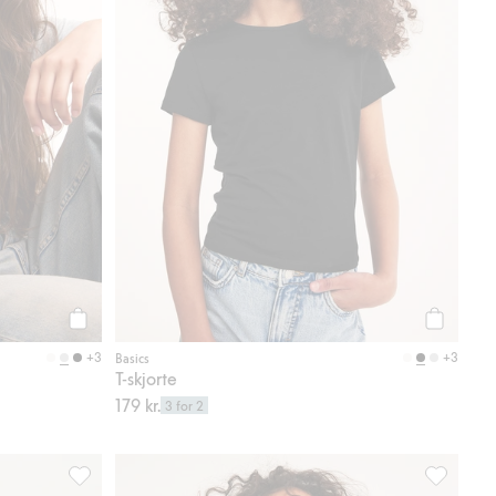
Legg til
Legg til
+3
+3
Basics
T-skjorte
179 kr.
3 for 2