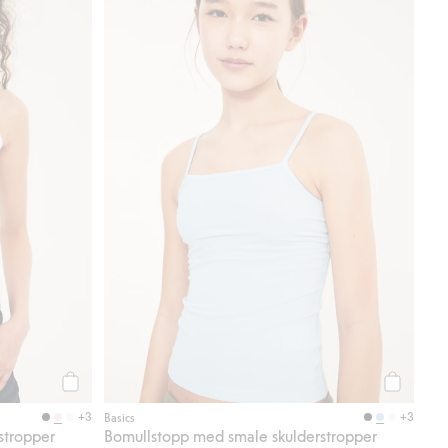
Legg til
Legg til
+3
+3
Basics
stropper
Bomullstopp med smale skulderstropper