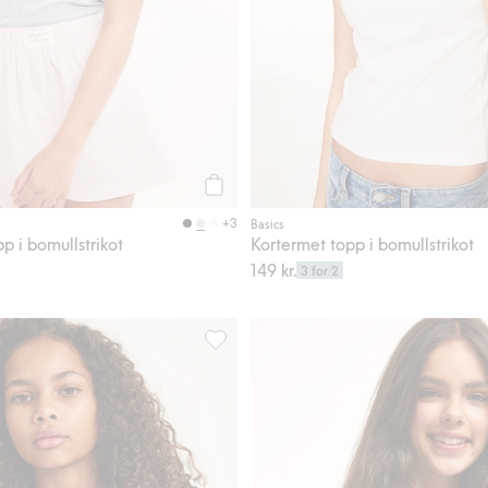
Legg til
+3
Basics
p i bomullstrikot
Kortermet topp i bomullstrikot
149 kr.
3 for 2
 til i favoriter
Langermet topp, Legg til i favoriter