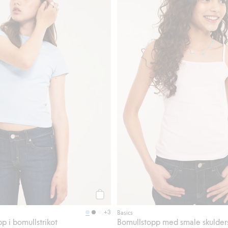
Legg til
+3
Basics
p i bomullstrikot
Bomullstopp med smale skulder