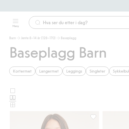
Meny
Barn
Jente 8–14 år (128–170)
Baseplagg
Baseplagg Barn
Kortermet
Langermet
Leggings
Singleter
Sykkelbu
Store
Velg
bilder
Normale
oppsett
bilder
Små
for
bilder
produktkort
Kortermet topp i bomu