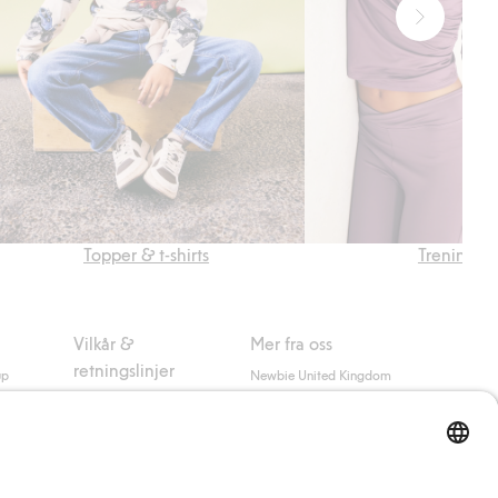
Topper & t-shirts
Treningst
Vilkår &
Mer fra oss
retningslinjer
up
Newbie United Kingdom
Kjøpsvilkår
Newbie Global
Personvernerklæring
Affiliate
Informasjonskapsler
Vilkår #YesKappahl