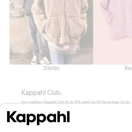
Yttertøy
Bas
Kappahl Club.
Som medlem i Kappahl Club får du 15% rabatt på ditt første kjøp. Du får
unike medlemstilbud, alltid fri frakt (til utleveringssted) ved kjøp over 50
kr, og du samler poeng på alle dine kjøp og aktiviteter.
Bli medlem