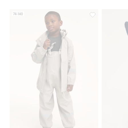
74-140
Regnbukse Kaxs, Legg