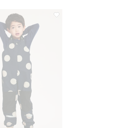
 til i favoriter
Vanntett skallbukse med fleksibel større