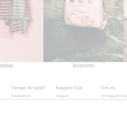
eplagg
Accessories
Trenger du hjelp?
Kappahl Club
Om oss
Kundeservice
Logg inn
Om Kappahl Gro
0
Vanlige spørsmål
Kappahl Club
Bærekraft
Bestilling
Medlemsvilkår
Jobbe hos oss
Kontakt oss
Presse
Finn butikk
Tilgjengelighet