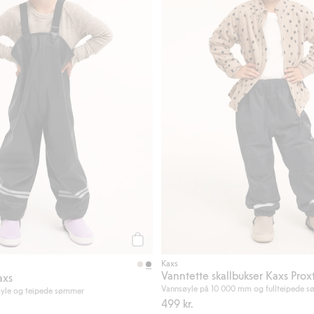
Legg til
Kaxs
Vanntette skallbukser Kaxs Prox
axs
Vannsøyle på 10 000 mm og fullteipede 
yle og teipede sømmer
499 kr.