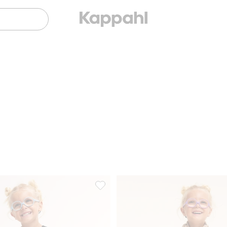
axs Proxtec, Legg til i favoriter
Regnbukse Kaxs, Legg til i favoriter