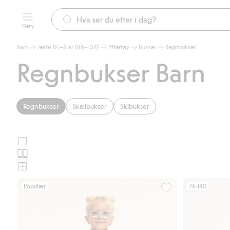
Meny
Barn
Jente 1½–8 år (86–134)
Yttertøy
Bukser
Regnbukser
Regnbukser Barn
Regnbukser
Skallbukser
Skibukser
Store
Velg
bilder
Normale
oppsett
bilder
Små
for
bilder
Populær
74-140
produktkort
Vanntett skallbukse K