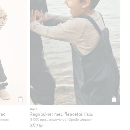
Legg til
Legg til
Kaxs
tec
Regnbukser med fleecefor Kaxs
sømmer
8 000 mm vannsøyle og teipede sømmer
399 kr.