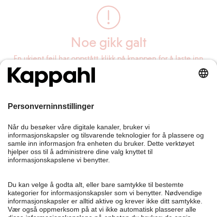
Noe gikk galt
En ukjent feil har oppstått, klikk på knappen for å laste inn
siden på nytt.
Last inn siden på nytt