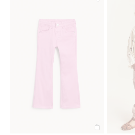
Fargede twill-jeans i
Legg til