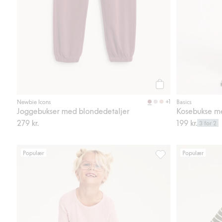
Legg til
+1
Newbie Icons
Basics
Joggebukser med blondedetaljer
Kosebukse me
279 kr.
199 kr.
3 for 2
Populær
Populær
Fleecebukse Kaxs, Le