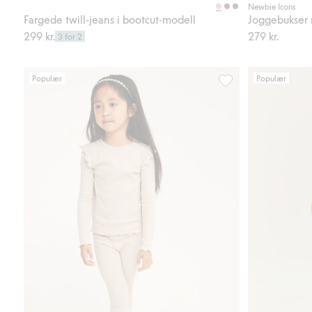
Newbie Icons
Fargede twill-jeans i bootcut-modell
Joggebukser 
299 kr.
279 kr.
3 for 2
Populær
Populær
Ribbede leggings, Le