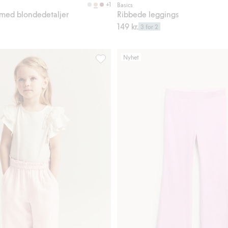
+1
Basics
med blondedetaljer
Ribbede leggings
149 kr.
3 for 2
Nyhet
gg til i favoriter
Vevde bukser med broderi, Legg til i fa