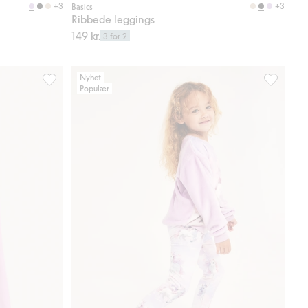
+3
+3
Basics
Ribbede leggings
149 kr.
3 for 2
Nyhet
Populær
voriter
Utsvingte joggebukser i velur, Legg til i favoriter
Leggings 