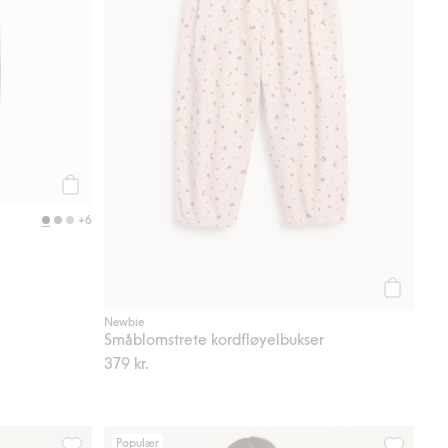
Legg til
+6
Legg til
Newbie
Småblomstrete kordfløyelbukser
379 kr.
Populær