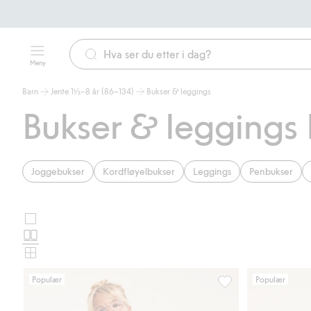
Meny
Barn
Jente 1½–8 år (86–134)
Bukser & leggings
Bukser & leggings 
Joggebukser
Kordfløyelbukser
Leggings
Penbukser
Store
Velg
bilder
Normale
oppsett
bilder
Små
for
bilder
Populær
Populær
produktkort
Bukser i ribbet velour