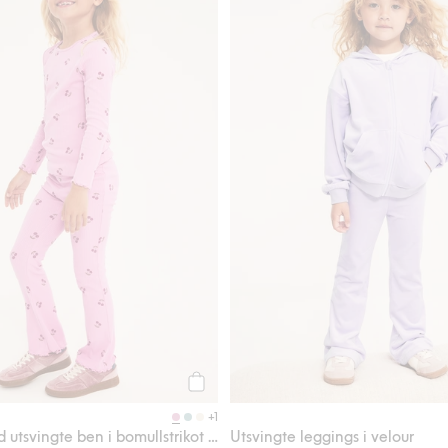
Legg til
+1
Leggings med utsvingte ben i bomullstrikot med kirsebærmønster
Utsvingte leggings i velour