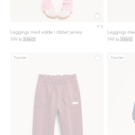
Legg til
Leggings med vidde i ribbet jersey
Leggings med 
199 kr.
199 kr.
3 for 2
3 for 2
Populær
Populær
Joggebukser med blon