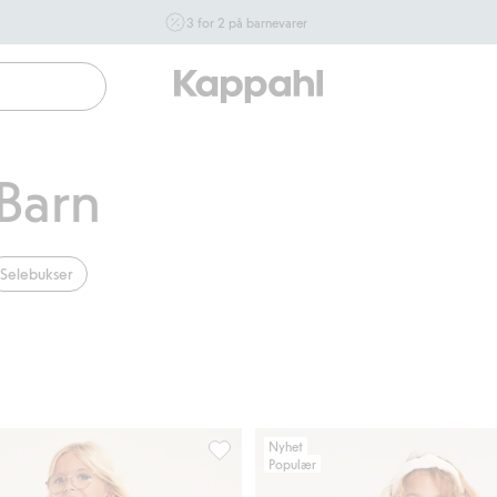
3 for 2 på barnevarer
Ikke Newbie. Gjelder når du handler 2 eller flere varer som
inngår i tilbudet tom. 17/8 i butikk & online for deg som er
eller blir medlem. Kan ikke kombineres med andre tilbud
eller rabatter.
Handle nå
Barn
Selebukser
Nyhet
Populær
, Legg til i favoriter
Leggings med utsvingte ben i bomullstr