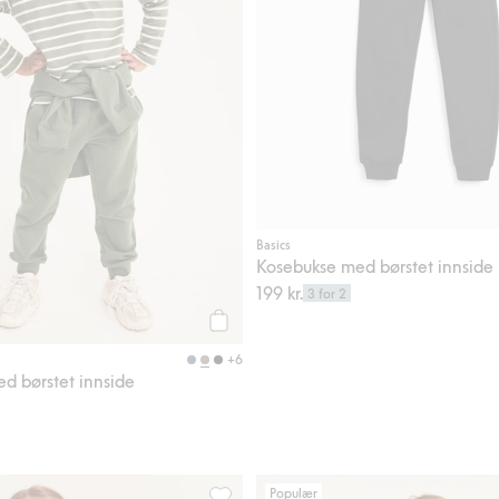
Basics
Kosebukse med børstet innside
199 kr.
3 for 2
Legg til
+6
d børstet innside
Populær