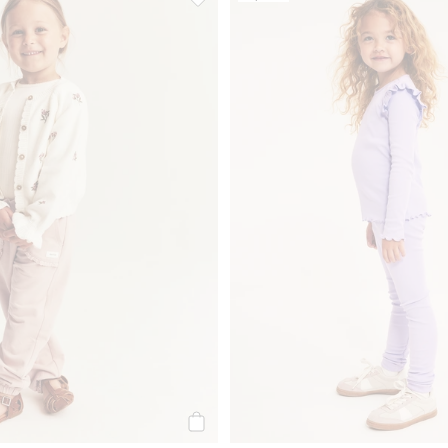
 bootcut-modell, Legg til i favoriter
Joggebukser med blondedetaljer, Legg t
Legg til