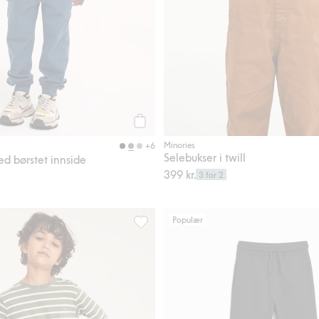
Legg til
Minories
+6
Selebukser i twill
d børstet innside
399 kr.
3 for 2
Populær
gg til i favoriter
Kosebukse med børstet innside, Legg til