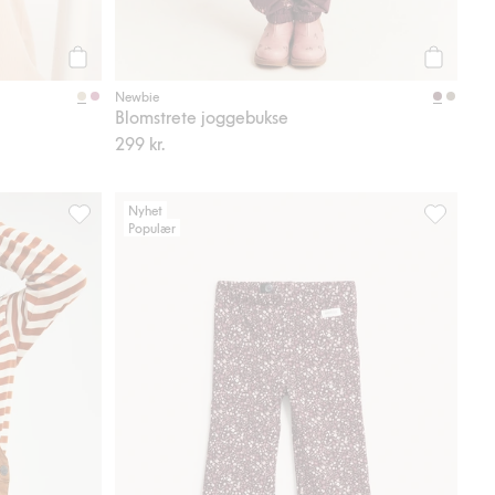
Legg til
Legg til
Newbie
Blomstrete joggebukse
299 kr.
Nyhet
Populær
 i favoriter
Selebukser i twill, Legg til i favoriter
Jerseybuk