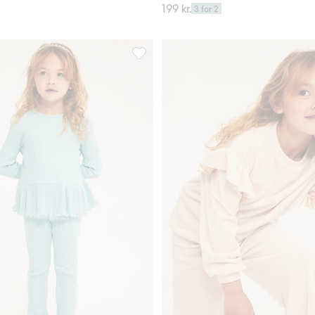
199 kr.
3 for 2
 ribbet jersey, Legg til i favoriter
Leggings med vidde i ribbet jersey, Legg