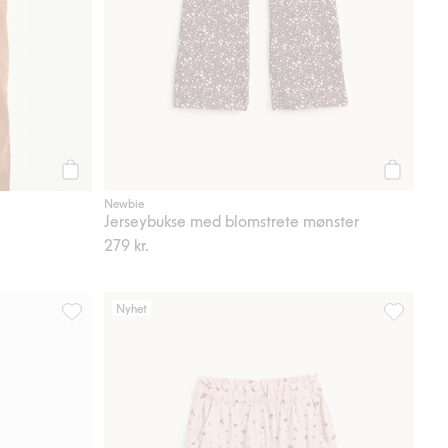
Legg til
Legg til
Newbie
Jerseybukse med blomstrete mønster
279 kr.
Nyhet
 i favoriter
Kosebukse med børstet innside, Legg til i favoriter
Småblomstr