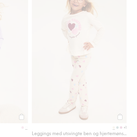
Legg til
Legg til
+1
Leggings med utsvingte ben og hjertemønster