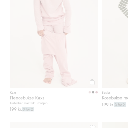
Legg til
Kaxs
Basics
Fleecebukse Kaxs
Kosebukse me
Justerbar elastikk i midjen
199 kr.
3 for 2
199 kr.
3 for 2