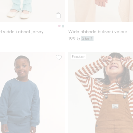
Legg til
vidde i ribbet jersey
Wide ribbede bukser i velour
199 kr.
3 for 2
Populær
dedetaljer, Legg til i favoriter
Kosebukse med børstet innside, Legg til