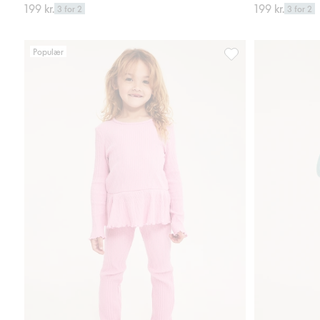
199 kr.
199 kr.
3 for 2
3 for 2
Populær
Leggings med vidde i