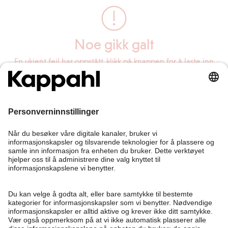
Noe gikk galt
En ukjent feil har oppstått, klikk på knappen for å laste inn
siden på nytt.
Last inn siden på nytt