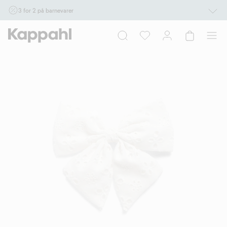
3 for 2 på barnevarer
Ikke Newbie. Gjelder når du handler 2 eller flere varer som inngår i tilbudet tom.
17/8 i butikk & online for deg som er eller blir medlem. Kan ikke kombineres med
andre tilbud eller rabatter.
Handle nå