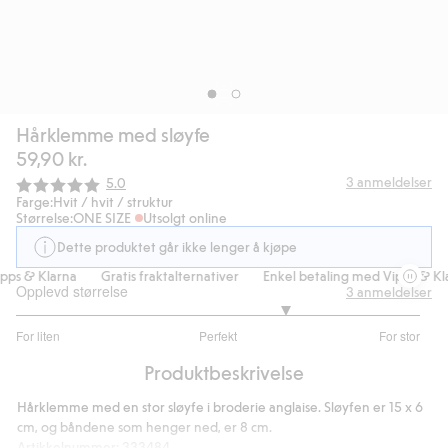
Hårklemme med sløyfe
59,90 kr.
Gjennomsnittskarakter:
3
anmeldelser
5.0
Farge:
Hvit / hvit / struktur
Størrelse:
ONE SIZE
Utsolgt online
Dette produktet går ikke lenger å kjøpe
ps & Klarna
Gratis fraktalternativer
Enkel betaling med Vipps & Kla
Opplevd størrelse
3
anmeldelser
3.666666666666667
For liten
Perfekt
For stor
av
Basert
5
Produktbeskrivelse
på
3
Hårklemme med en stor sløyfe i broderie anglaise. Sløyfen er 15 x 6
stemmer
cm, og båndene som henger ned, er 8 cm.
Artikkelnummer
:
333484