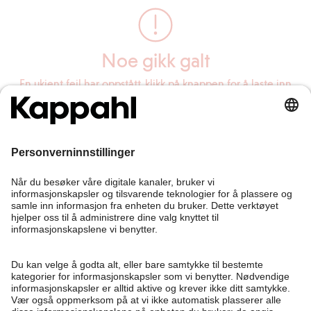
Noe gikk galt
En ukjent feil har oppstått, klikk på knappen for å laste inn
siden på nytt.
Last inn siden på nytt