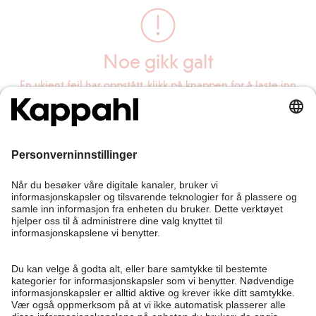
Noe gikk galt
En ukjent feil har oppstått, klikk på knappen for å laste inn
siden på nytt.
Last inn siden på nytt