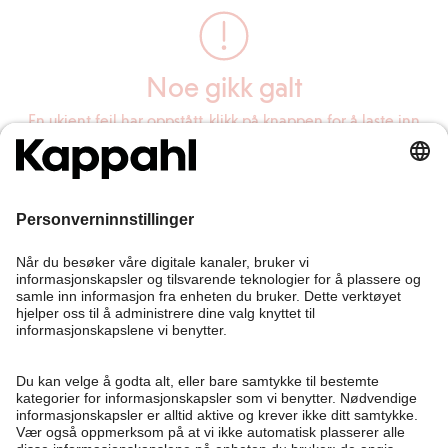
Noe gikk galt
En ukjent feil har oppstått, klikk på knappen for å laste inn
siden på nytt.
Last inn siden på nytt