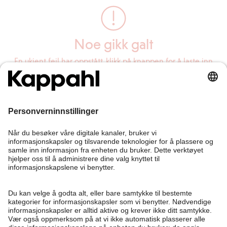
Noe gikk galt
En ukjent feil har oppstått, klikk på knappen for å laste inn
siden på nytt.
Last inn siden på nytt