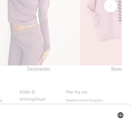
Treningstøy
Baseplag
Vilkår &
Mer fra oss
retningslinjer
up
Newbie United Kingdom
Kjøpsvilkår
Newbie Global
Personvernerklæring
Affiliate
Informasjonskapsler
Vilkår #YesKappahl