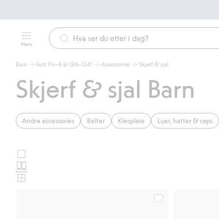
Meny
Barn
Gutt 1½–8 år (86–134)
Accessories
Skjerf & sjal
Skjerf & sjal Barn
Andre accessories
Belter
Klespleie
Luer, hatter & caps
Store
Velg
bilder
Normale
oppsett
bilder
Små
for
bilder
produktkort
Balaklava i merinoull