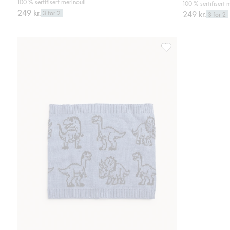
100 % sertifisert merinoull
100 % sertifisert 
249 kr.
3 for 2
249 kr.
3 for 2
Tubeskjerf med dinos