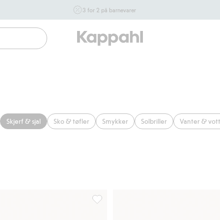
3 for 2 på barnevarer
Ikke Newbie. Gjelder når du handler 2 eller flere varer som
inngår i tilbudet tom. 17/8 i butikk & online for deg som er
eller blir medlem. Kan ikke kombineres med andre tilbud
eller rabatter.
Handle nå
Skjerf & sjal
Sko & tøfler
Smykker
Solbriller
Vanter & vot
 Kaxs, Legg til i favoriter
Polokrage i merinoull Kaxs, Legg til i f