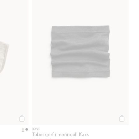
Legg til
Legg til
Kaxs
Tubeskjerf i merinoull Kaxs