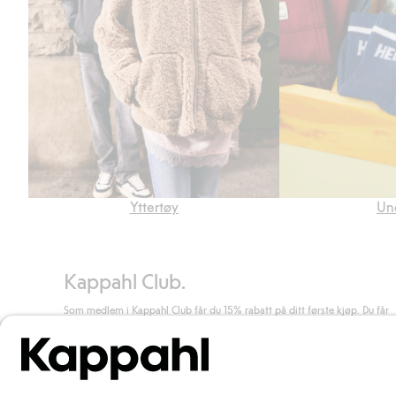
Yttertøy
Un
Kappahl Club.
Som medlem i Kappahl Club får du 15% rabatt på ditt første kjøp. Du får
unike medlemstilbud, alltid fri frakt (til utleveringssted) ved kjøp over 50
kr, og du samler poeng på alle dine kjøp og aktiviteter.
Bli medlem