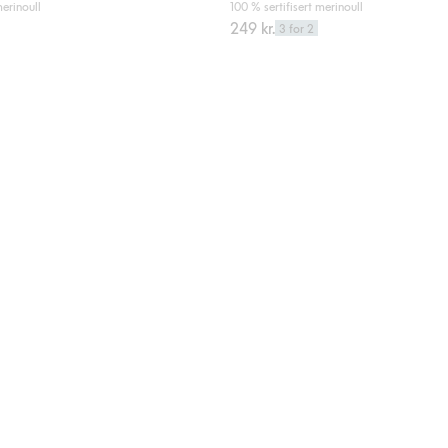
merinoull
100 % sertifisert merinoull
249 kr.
3 for 2
aurer, Legg til i favoriter