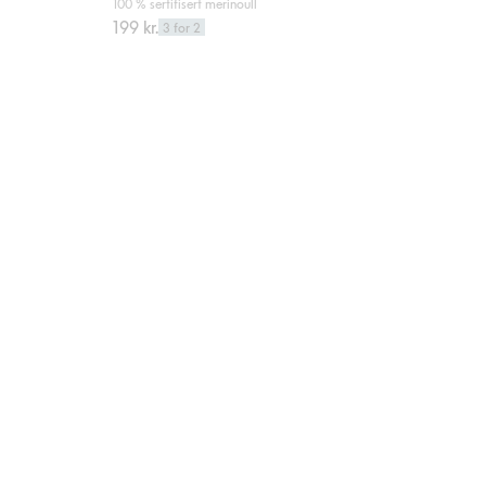
100 % sertifisert merinoull
199 kr.
3 for 2