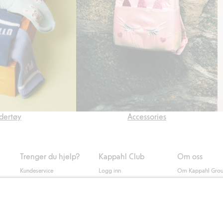
dertøy
Accessories
Trenger du hjelp?
Kappahl Club
Om oss
Kundeservice
Logg inn
Om Kappahl Gro
0
Vanlige spørsmål
Kappahl Club
Bærekraft
Bestilling
Medlemsvilkår
Jobbe hos oss
Kontakt oss
Presse
Finn butikk
Tilgjengelighet