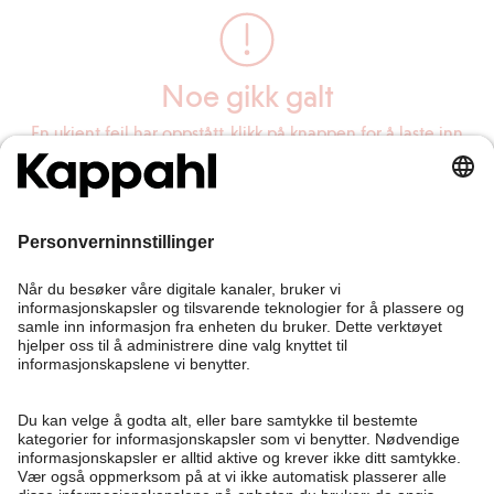
Noe gikk galt
En ukjent feil har oppstått, klikk på knappen for å laste inn
siden på nytt.
Last inn siden på nytt